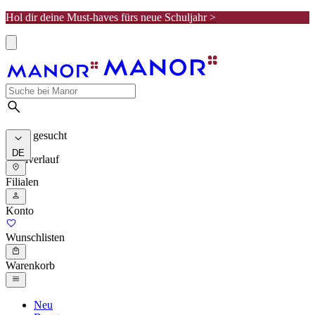
Hol dir deine Must-haves fürs neue Schuljahr >
Meist gesucht
DE
Suchverlauf
Filialen
Konto
Wunschlisten
Warenkorb
Neu