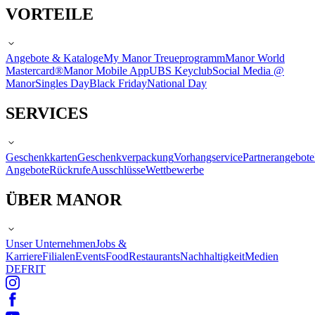
VORTEILE
Angebote & Kataloge
My Manor Treueprogramm
Manor World
Mastercard®
Manor Mobile App
UBS Keyclub
Social Media @
Manor
Singles Day
Black Friday
National Day
SERVICES
Geschenkkarten
Geschenkverpackung
Vorhangservice
Partnerangebote
Angebote
Rückrufe
Ausschlüsse
Wettbewerbe
ÜBER MANOR
Unser Unternehmen
Jobs &
Karriere
Filialen
Events
Food
Restaurants
Nachhaltigkeit
Medien
DE
FR
IT