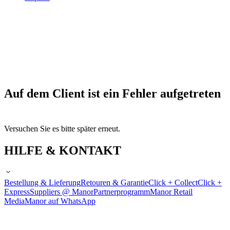
Auf dem Client ist ein Fehler aufgetreten
Versuchen Sie es bitte später erneut.
HILFE & KONTAKT
Bestellung & Lieferung
Retouren & Garantie
Click + Collect
Click +
Express
Suppliers @ Manor
Partnerprogramm
Manor Retail
Media
Manor auf WhatsApp