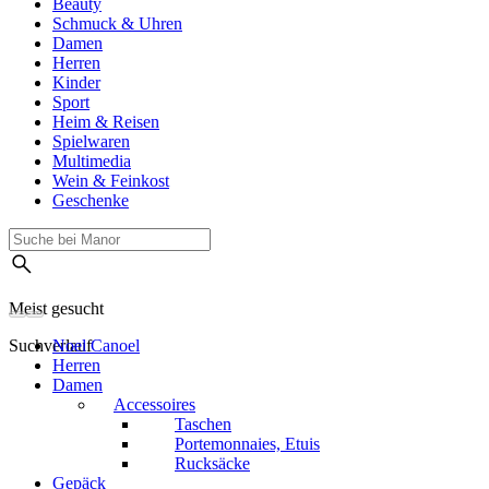
Beauty
Schmuck & Uhren
Damen
Herren
Kinder
Sport
Heim & Reisen
Spielwaren
Multimedia
Wein & Feinkost
Geschenke
Meist gesucht
Suchverlauf
Noel Canoel
Herren
Damen
Accessoires
Taschen
Portemonnaies, Etuis
Rucksäcke
Gepäck