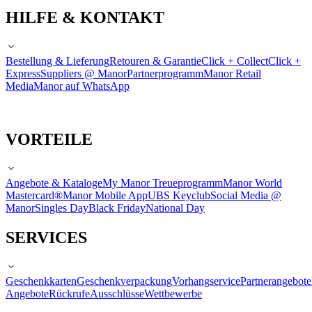
HILFE & KONTAKT
Bestellung & Lieferung
Retouren & Garantie
Click + Collect
Click +
Express
Suppliers @ Manor
Partnerprogramm
Manor Retail
Media
Manor auf WhatsApp
VORTEILE
Angebote & Kataloge
My Manor Treueprogramm
Manor World
Mastercard®
Manor Mobile App
UBS Keyclub
Social Media @
Manor
Singles Day
Black Friday
National Day
SERVICES
Geschenkkarten
Geschenkverpackung
Vorhangservice
Partnerangebote
Angebote
Rückrufe
Ausschlüsse
Wettbewerbe