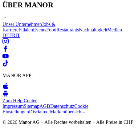
ÜBER MANOR
Unser Unternehmen
Jobs &
Karriere
Filialen
Events
Food
Restaurants
Nachhaltigkeit
Medien
DE
FR
IT
MANOR APP:
Zum Help Center
Impressum
Sitemap
AGB
Datenschutz
Cookie
Einstellungen
Disclaimer
Markenübersicht
–
© 2026 Manor AG – Alle Rechte vorbehalten – Alle Preise in CHF