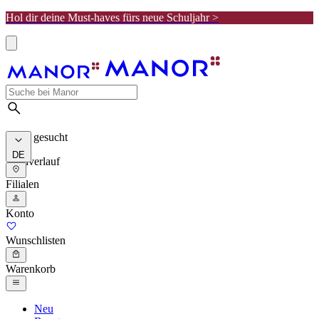
Hol dir deine Must-haves fürs neue Schuljahr >
Meist gesucht
DE
Suchverlauf
Filialen
Konto
Wunschlisten
Warenkorb
Neu