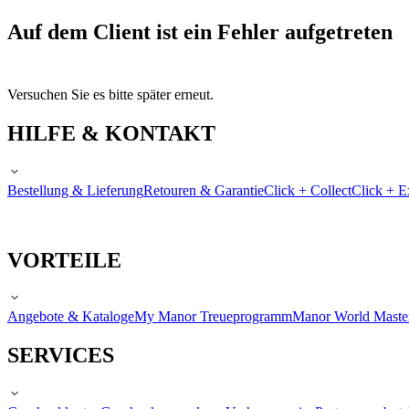
Auf dem Client ist ein Fehler aufgetreten
Versuchen Sie es bitte später erneut.
HILFE & KONTAKT
Bestellung & Lieferung
Retouren & Garantie
Click + Collect
Click + E
VORTEILE
Angebote & Kataloge
My Manor Treueprogramm
Manor World Maste
SERVICES