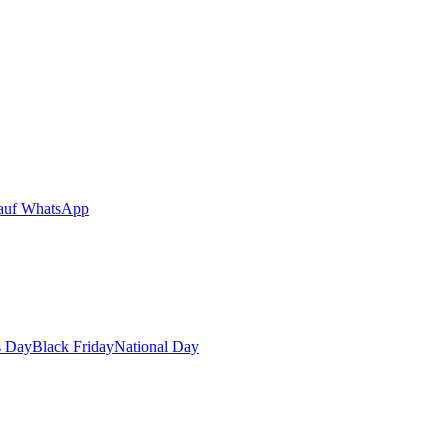
auf WhatsApp
s Day
Black Friday
National Day