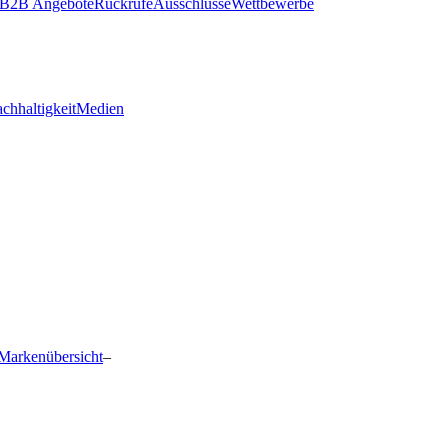
B2B Angebote
Rückrufe
Ausschlüsse
Wettbewerbe
chhaltigkeit
Medien
Markenübersicht
–