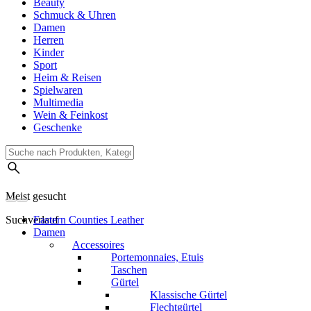
Beauty
Schmuck & Uhren
Damen
Herren
Kinder
Sport
Heim & Reisen
Spielwaren
Multimedia
Wein & Feinkost
Geschenke
Meist gesucht
Suchverlauf
Eastern Counties Leather
Damen
Accessoires
Portemonnaies, Etuis
Taschen
Gürtel
Klassische Gürtel
Flechtgürtel