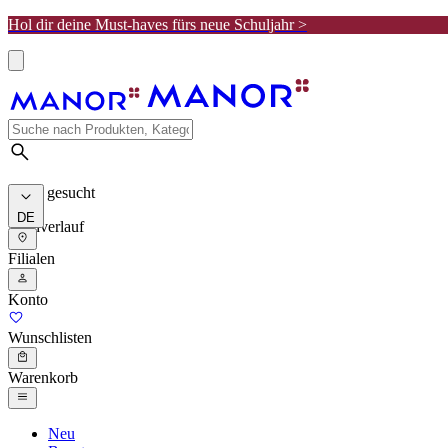
Hol dir deine Must-haves fürs neue Schuljahr >
Meist gesucht
DE
Suchverlauf
Filialen
Konto
Wunschlisten
Warenkorb
Neu