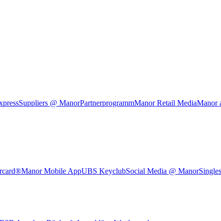
xpress
Suppliers @ Manor
Partnerprogramm
Manor Retail Media
Manor 
rcard®
Manor Mobile App
UBS Keyclub
Social Media @ Manor
Single