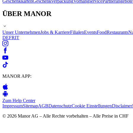
Geschenkkarten
Geschenkverpackung
Vorhangservice
Partnerangebote
ÜBER MANOR
Unser Unternehmen
Jobs & Karriere
Filialen
Events
Food
Restaurants
Na
DE
FR
IT
MANOR APP:
Zum Help Center
Impressum
Sitemap
AGB
Datenschutz
Cookie Einstellungen
Disclaimer
© 2026 Manor AG – Alle Rechte vorbehalten – Alle Preise in CHF