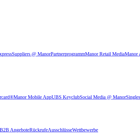
xpress
Suppliers @ Manor
Partnerprogramm
Manor Retail Media
Manor 
rcard®
Manor Mobile App
UBS Keyclub
Social Media @ Manor
Single
B2B Angebote
Rückrufe
Ausschlüsse
Wettbewerbe