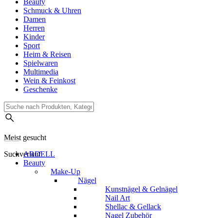
Beauty
Schmuck & Uhren
Damen
Herren
Kinder
Sport
Heim & Reisen
Spielwaren
Multimedia
Wein & Feinkost
Geschenke
Meist gesucht
Suchverlauf
ARDELL
Beauty
Make-Up
Nägel
Kunstnägel & Gelnägel
Nail Art
Shellac & Gellack
Nagel Zubehör