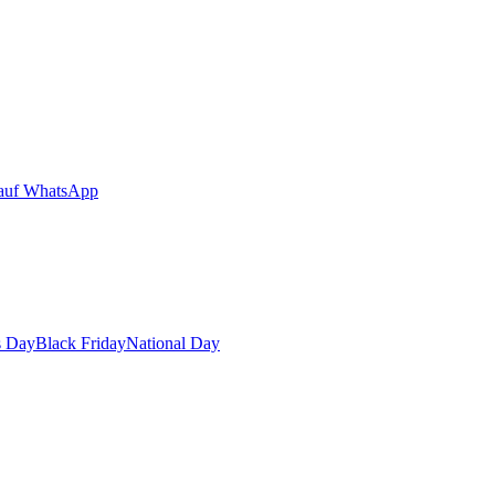
auf WhatsApp
s Day
Black Friday
National Day