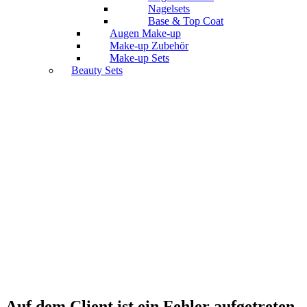
Nagelsets
Base & Top Coat
Augen Make-up
Make-up Zubehör
Make-up Sets
Beauty Sets
Auf dem Client ist ein Fehler aufgetreten