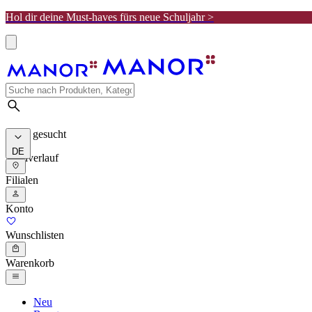
Hol dir deine Must-haves fürs neue Schuljahr >
Meist gesucht
DE
Suchverlauf
Filialen
Konto
Wunschlisten
Warenkorb
Neu