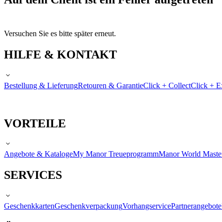
Versuchen Sie es bitte später erneut.
HILFE & KONTAKT
Bestellung & Lieferung
Retouren & Garantie
Click + Collect
Click + E
VORTEILE
Angebote & Kataloge
My Manor Treueprogramm
Manor World Maste
SERVICES
Geschenkkarten
Geschenkverpackung
Vorhangservice
Partnerangebote