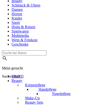
Beauty
Schmuck & Uhren
Damen
Herren
Kinder
Sport
Heim & Reisen
Spielwaren
Multimedia
Wein & Feinkost
Geschenke
Meist gesucht
Suchverlauf
TRIND
Beauty
Körperpflege
Handpflege
Nagelpflege
Make-Up
Beauty Sets