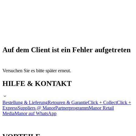
Auf dem Client ist ein Fehler aufgetreten
Versuchen Sie es bitte später erneut.
HILFE & KONTAKT
Bestellung & Lieferung
Retouren & Garantie
Click + Collect
Click +
Express
Suppliers @ Manor
Partnerprogramm
Manor Retail
Media
Manor auf WhatsApp