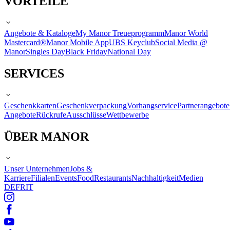
VORTEILE
Angebote & Kataloge
My Manor Treueprogramm
Manor World
Mastercard®
Manor Mobile App
UBS Keyclub
Social Media @
Manor
Singles Day
Black Friday
National Day
SERVICES
Geschenkkarten
Geschenkverpackung
Vorhangservice
Partnerangebote
Angebote
Rückrufe
Ausschlüsse
Wettbewerbe
ÜBER MANOR
Unser Unternehmen
Jobs &
Karriere
Filialen
Events
Food
Restaurants
Nachhaltigkeit
Medien
DE
FR
IT