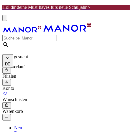
Hol dir deine Must-haves fürs neue Schuljahr >
Meist gesucht
DE
Suchverlauf
Filialen
Konto
Wunschlisten
Warenkorb
Neu