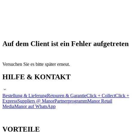
Auf dem Client ist ein Fehler aufgetreten
Versuchen Sie es bitte später erneut.
HILFE & KONTAKT
Bestellung & Lieferung
Retouren & Garantie
Click + Collect
Click +
Express
Suppliers @ Manor
Partnerprogramm
Manor Retail
Media
Manor auf WhatsApp
VORTEILE