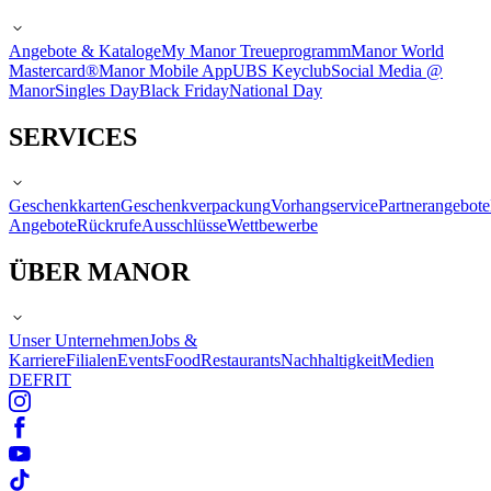
Angebote & Kataloge
My Manor Treueprogramm
Manor World
Mastercard®
Manor Mobile App
UBS Keyclub
Social Media @
Manor
Singles Day
Black Friday
National Day
SERVICES
Geschenkkarten
Geschenkverpackung
Vorhangservice
Partnerangebote
Angebote
Rückrufe
Ausschlüsse
Wettbewerbe
ÜBER MANOR
Unser Unternehmen
Jobs &
Karriere
Filialen
Events
Food
Restaurants
Nachhaltigkeit
Medien
DE
FR
IT