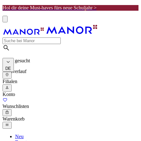
Hol dir deine Must-haves fürs neue Schuljahr >
Meist gesucht
DE
Suchverlauf
Filialen
Konto
Wunschlisten
Warenkorb
Neu