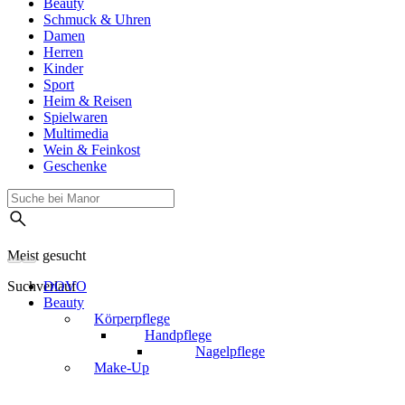
Beauty
Schmuck & Uhren
Damen
Herren
Kinder
Sport
Heim & Reisen
Spielwaren
Multimedia
Wein & Feinkost
Geschenke
Meist gesucht
Suchverlauf
DOVO
Beauty
Körperpflege
Handpflege
Nagelpflege
Make-Up