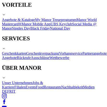
VORTEILE
Angebote & Kataloge
My Manor Treueprogramm
Manor World
Mastercard®
Manor Mobile App
UBS Keyclub
Social Media @
Manor
Singles Day
Black Friday
National Day
SERVICES
Geschenkkarten
Geschenkverpackung
Vorhangservice
Partnerangebote
Angebote
Rückrufe
Ausschlüsse
Wettbewerbe
ÜBER MANOR
Unser Unternehmen
Jobs &
Karriere
Filialen
Events
Food
Restaurants
Nachhaltigkeit
Medien
DE
FR
IT