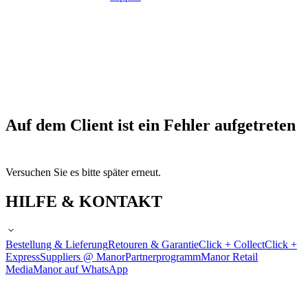
Auf dem Client ist ein Fehler aufgetreten
Versuchen Sie es bitte später erneut.
HILFE & KONTAKT
Bestellung & Lieferung
Retouren & Garantie
Click + Collect
Click +
Express
Suppliers @ Manor
Partnerprogramm
Manor Retail
Media
Manor auf WhatsApp