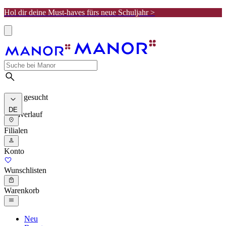
Hol dir deine Must-haves fürs neue Schuljahr >
Meist gesucht
DE
Suchverlauf
Filialen
Konto
Wunschlisten
Warenkorb
Neu