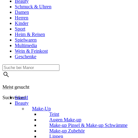
Beauty
Schmuck & Uhren
Damen
Herren
Kinder
Sport
Heim & Reisen
Spielwaren
Multimedia
Wein & Feinkost
Geschenke
Meist gesucht
Suchverlauf
Sweed
Beauty
Make-Up
Teint
Augen Make-up
Make-up Pinsel & Make-up Schwämme
Make-up Zubehör
Lippen