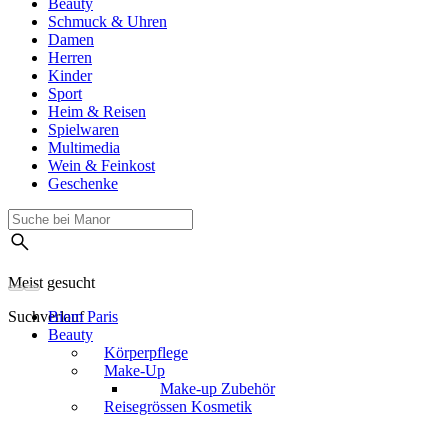
Beauty
Schmuck & Uhren
Damen
Herren
Kinder
Sport
Heim & Reisen
Spielwaren
Multimedia
Wein & Feinkost
Geschenke
Meist gesucht
Suchverlauf
Biom Paris
Beauty
Körperpflege
Make-Up
Make-up Zubehör
Reisegrössen Kosmetik