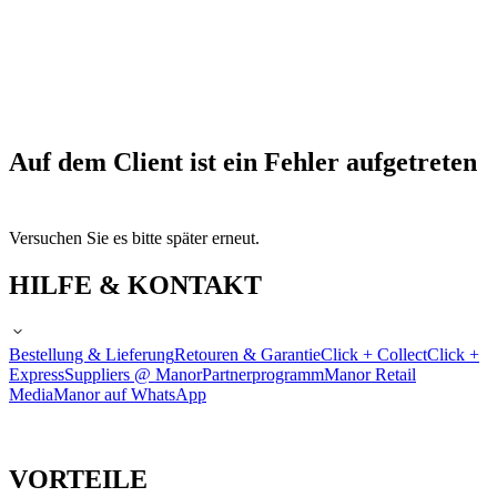
Auf dem Client ist ein Fehler aufgetreten
Versuchen Sie es bitte später erneut.
HILFE & KONTAKT
Bestellung & Lieferung
Retouren & Garantie
Click + Collect
Click +
Express
Suppliers @ Manor
Partnerprogramm
Manor Retail
Media
Manor auf WhatsApp
VORTEILE