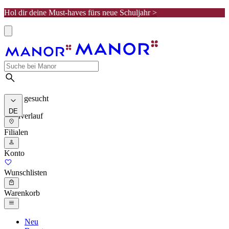
Hol dir deine Must-haves fürs neue Schuljahr >
Meist gesucht
DE
Suchverlauf
Filialen
Konto
Wunschlisten
Warenkorb
Neu