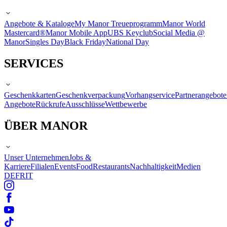
Angebote & Kataloge
My Manor Treueprogramm
Manor World
Mastercard®
Manor Mobile App
UBS Keyclub
Social Media @
Manor
Singles Day
Black Friday
National Day
SERVICES
Geschenkkarten
Geschenkverpackung
Vorhangservice
Partnerangebote
Angebote
Rückrufe
Ausschlüsse
Wettbewerbe
ÜBER MANOR
Unser Unternehmen
Jobs &
Karriere
Filialen
Events
Food
Restaurants
Nachhaltigkeit
Medien
DE
FR
IT