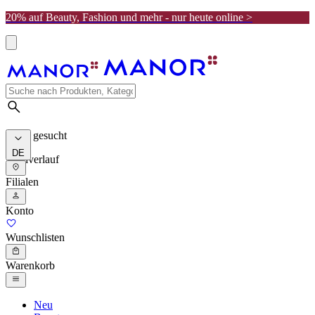
20% auf Beauty, Fashion und mehr - nur heute online >
Meist gesucht
DE
Suchverlauf
Filialen
Konto
Wunschlisten
Warenkorb
Neu