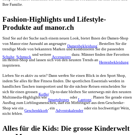
Ihre Familie.
Fashion-Highlights und Lifestyle-
Produkte auf manor.ch
Sind Sie auf der Suche nach einem neuen Look, bietet Ihnen der Damen-Shop
von Manor eine Auswahl an angesagter
. Bestellen Sie die
Damenbekleidung
trendige Mode von bekannten Marken und kombinieren Sie die passenden
und weitere
dazu. Männer finden ihre Favoriten
Schuhe,
Schmuck
Accessoires
im Herren-Shop und lassen sich von den neusten Trends an
Herrenbekleidung
inspirieren.
Lieben Sie es aktiv zu sein? Dann werfen Sie einen Blick in den Sport Shop,
indem Sie alles für Ihre Fitness finden. Die sportlichen Essentials werden in
handlichen Taschen transportiert und für die nächste Reisen entscheiden Sie
sich für einen grossen
. Up-to-date bleiben Sie unterwegs mit den neusten
Koffer
Multimedia-Highlights wie
oder
. Planen Sie gerade einen
Smartphones
Laptops
Ausflug zum Lieblingsmenschen, darf ein Mitbringsel aus dem Geschenke-
Shop wie ein
, ein
oder ein hochwertiger Wein,
Geschenkkorb
Adventskalender
nicht fehlen.
Alles für die Kids: Die grosse Kinderwelt