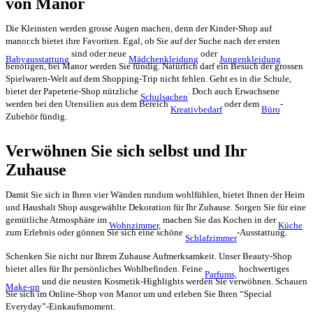
von Manor
Die Kleinsten werden grosse Augen machen, denn der Kinder-Shop auf
manor.ch bietet ihre Favoriten. Egal, ob Sie auf der Suche nach der ersten
sind oder neue
oder
Babyausstattung
Mädchenkleidung
Jungenkleidung
benötigen, bei Manor werden Sie fündig. Natürlich darf ein Besuch der grossen
Spielwaren-Welt auf dem Shopping-Trip nicht fehlen. Geht es in die Schule,
bietet der Papeterie-Shop nützliche
. Doch auch Erwachsene
Schulsachen
werden bei den Utensilien aus dem Bereich
oder dem
-
Kreativbedarf
Büro
Zubehör fündig.
Verwöhnen Sie sich selbst und Ihr
Zuhause
Damit Sie sich in Ihren vier Wänden rundum wohlfühlen, bietet Ihnen der Heim
und Haushalt Shop ausgewählte Dekoration für Ihr Zuhause. Sorgen Sie für eine
gemütliche Atmosphäre im
machen Sie das Kochen in der
Wohnzimmer,
Küche
zum Erlebnis oder gönnen Sie sich eine schöne
-Ausstattung.
Schlafzimmer
Schenken Sie nicht nur Ihrem Zuhause Aufmerksamkeit. Unser Beauty-Shop
bietet alles für Ihr persönliches Wohlbefinden. Feine
hochwertiges
Parfums,
und die neusten Kosmetik-Highlights werden Sie verwöhnen. Schauen
Make-up
Sie sich im Online-Shop von Manor um und erleben Sie Ihren “Special
Everyday”-Einkaufsmoment.