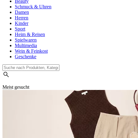
Beauty
Schmuck & Uhren
Damen
Herren
Kinder
Sport
Heim & Reisen
Spielwaren
Multimedia
Wein & Feinkost
Geschenke
Meist gesucht
Suchverlauf