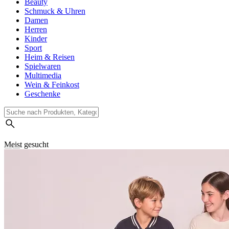
Beauty
Schmuck & Uhren
Damen
Herren
Kinder
Sport
Heim & Reisen
Spielwaren
Multimedia
Wein & Feinkost
Geschenke
Meist gesucht
Suchverlauf