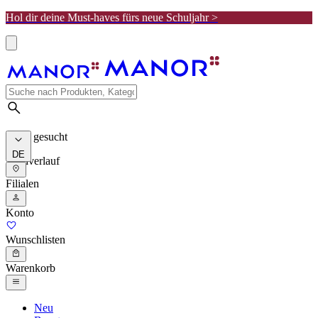
Hol dir deine Must-haves fürs neue Schuljahr >
Meist gesucht
DE
Suchverlauf
Filialen
Konto
Wunschlisten
Warenkorb
Neu