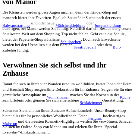
von Manor
Die Kleinsten werden grosse Augen machen, denn der Kinder-Shop auf
manor.ch bietet ihre Favoriten. Egal, ob Sie auf der Suche nach der ersten
sind oder neue
oder
Babyausstattung
Mädchenkleidung
Jungenkleidung
benötigen, bei Manor werden Sie fündig. Natürlich darf ein Besuch der grossen
Spielwaren-Welt auf dem Shopping-Trip nicht fehlen. Geht es in die Schule,
bietet der Papeterie-Shop nützliche
. Doch auch Erwachsene
Schulsachen
werden bei den Utensilien aus dem Bereich
oder dem
-
Kreativbedarf
Büro
Zubehör fündig.
Verwöhnen Sie sich selbst und Ihr
Zuhause
Damit Sie sich in Ihren vier Wänden rundum wohlfühlen, bietet Ihnen der Heim
und Haushalt Shop ausgewählte Dekoration für Ihr Zuhause. Sorgen Sie für eine
gemütliche Atmosphäre im
machen Sie das Kochen in der
Wohnzimmer,
Küche
zum Erlebnis oder gönnen Sie sich eine schöne
-Ausstattung.
Schlafzimmer
Schenken Sie nicht nur Ihrem Zuhause Aufmerksamkeit. Unser Beauty-Shop
bietet alles für Ihr persönliches Wohlbefinden. Feine
hochwertiges
Parfums,
und die neusten Kosmetik-Highlights werden Sie verwöhnen. Schauen
Make-up
Sie sich im Online-Shop von Manor um und erleben Sie Ihren “Special
Everyday”-Einkaufsmoment.