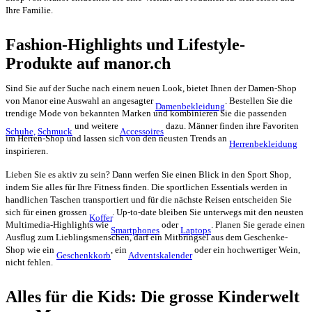
Ihre Familie.
Fashion-Highlights und Lifestyle-
Produkte auf manor.ch
Sind Sie auf der Suche nach einem neuen Look, bietet Ihnen der Damen-Shop
von Manor eine Auswahl an angesagter
. Bestellen Sie die
Damenbekleidung
trendige Mode von bekannten Marken und kombinieren Sie die passenden
und weitere
dazu. Männer finden ihre Favoriten
Schuhe,
Schmuck
Accessoires
im Herren-Shop und lassen sich von den neusten Trends an
Herrenbekleidung
inspirieren.
Lieben Sie es aktiv zu sein? Dann werfen Sie einen Blick in den Sport Shop,
indem Sie alles für Ihre Fitness finden. Die sportlichen Essentials werden in
handlichen Taschen transportiert und für die nächste Reisen entscheiden Sie
sich für einen grossen
. Up-to-date bleiben Sie unterwegs mit den neusten
Koffer
Multimedia-Highlights wie
oder
. Planen Sie gerade einen
Smartphones
Laptops
Ausflug zum Lieblingsmenschen, darf ein Mitbringsel aus dem Geschenke-
Shop wie ein
, ein
oder ein hochwertiger Wein,
Geschenkkorb
Adventskalender
nicht fehlen.
Alles für die Kids: Die grosse Kinderwelt