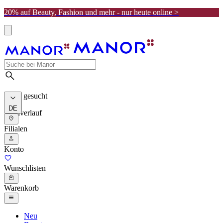
20% auf Beauty, Fashion und mehr - nur heute online >
Meist gesucht
DE
Suchverlauf
Filialen
Konto
Wunschlisten
Warenkorb
Neu