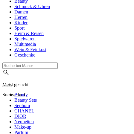
Beauty
Schmuck & Uhren
Damen
Herren
Kinder
Sport
Heim & Reisen
Spielwaren
Multimedia
Wein & Feinkost
Geschenke
Meist gesucht
Suchverlauf
Beauty
Beauty Sets
Sephora
CHANEL
DIOR
Neuheiten
Make-up
Parfum