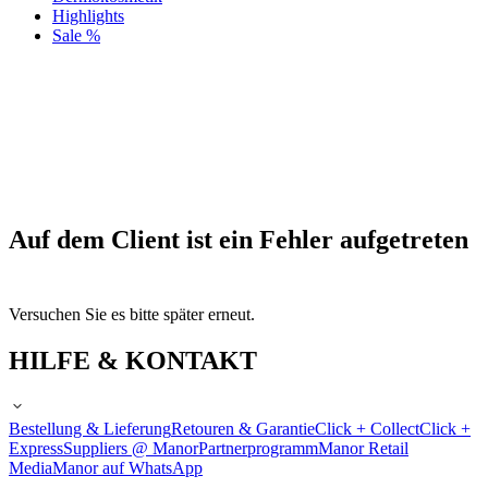
Highlights
Sale %
Auf dem Client ist ein Fehler aufgetreten
Versuchen Sie es bitte später erneut.
HILFE & KONTAKT
Bestellung & Lieferung
Retouren & Garantie
Click + Collect
Click +
Express
Suppliers @ Manor
Partnerprogramm
Manor Retail
Media
Manor auf WhatsApp