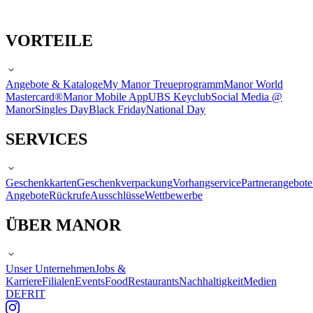
VORTEILE
Angebote & Kataloge
My Manor Treueprogramm
Manor World
Mastercard®
Manor Mobile App
UBS Keyclub
Social Media @
Manor
Singles Day
Black Friday
National Day
SERVICES
Geschenkkarten
Geschenkverpackung
Vorhangservice
Partnerangebote
Angebote
Rückrufe
Ausschlüsse
Wettbewerbe
ÜBER MANOR
Unser Unternehmen
Jobs &
Karriere
Filialen
Events
Food
Restaurants
Nachhaltigkeit
Medien
DE
FR
IT