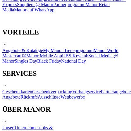
Express
Suppliers @ Manor
Partnerprogramm
Manor Retail
Media
Manor auf WhatsApp
VORTEILE
Angebote & Kataloge
My Manor Treueprogramm
Manor World
Mastercard®
Manor Mobile App
UBS Keyclub
Social Media @
Manor
Singles Day
Black Friday
National Day
SERVICES
Geschenkkarten
Geschenkverpackung
Vorhangservice
Partnerangebote
Angebote
Rückrufe
Ausschlüsse
Wettbewerbe
ÜBER MANOR
Unser Unternehmen
Jobs &