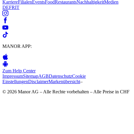
Karriere
Filialen
Events
Food
Restaurants
Nachhaltigkeit
Medien
DE
FR
IT
MANOR APP:
Zum Help Center
Impressum
Sitemap
AGB
Datenschutz
Cookie
Einstellungen
Disclaimer
Markenübersicht
–
© 2026 Manor AG – Alle Rechte vorbehalten – Alle Preise in CHF