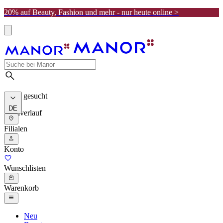
20% auf Beauty, Fashion und mehr - nur heute online >
Meist gesucht
DE
Suchverlauf
Filialen
Konto
Wunschlisten
Warenkorb
Neu