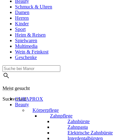
Beauty
Schmuck & Uhren
Damen
Herren
Kinder
Sport
Heim & Reisen
Spielwaren
Multimedia
Wein & Feinkost
Geschenke
Meist gesucht
Suchverlauf
CURAPROX
Beauty
Körperpflege
Zahnpflege
Zahnbürste
Zahnpasta
Elektrische Zahnbürste
Interdentalbürsten