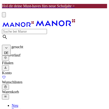
Hol dir deine Must-haves fürs neue Schuljahr >
Meist gesucht
DE
Suchverlauf
Filialen
Konto
Wunschlisten
Warenkorb
Neu