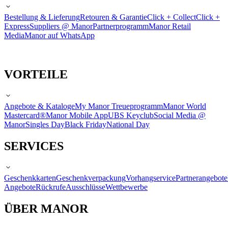
Bestellung & Lieferung
Retouren & Garantie
Click + Collect
Click +
Express
Suppliers @ Manor
Partnerprogramm
Manor Retail
Media
Manor auf WhatsApp
VORTEILE
Angebote & Kataloge
My Manor Treueprogramm
Manor World
Mastercard®
Manor Mobile App
UBS Keyclub
Social Media @
Manor
Singles Day
Black Friday
National Day
SERVICES
Geschenkkarten
Geschenkverpackung
Vorhangservice
Partnerangebote
Angebote
Rückrufe
Ausschlüsse
Wettbewerbe
ÜBER MANOR