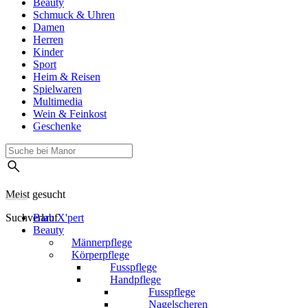
Beauty
Schmuck & Uhren
Damen
Herren
Kinder
Sport
Heim & Reisen
Spielwaren
Multimedia
Wein & Feinkost
Geschenke
Meist gesucht
Suchverlauf
Barb X'pert
Beauty
Männerpflege
Körperpflege
Fusspflege
Handpflege
Fusspflege
Nagelscheren