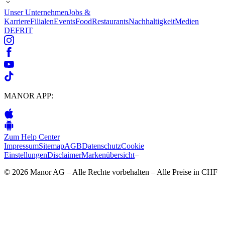
Unser Unternehmen
Jobs &
Karriere
Filialen
Events
Food
Restaurants
Nachhaltigkeit
Medien
DE
FR
IT
MANOR APP:
Zum Help Center
Impressum
Sitemap
AGB
Datenschutz
Cookie
Einstellungen
Disclaimer
Markenübersicht
–
© 2026 Manor AG – Alle Rechte vorbehalten – Alle Preise in CHF