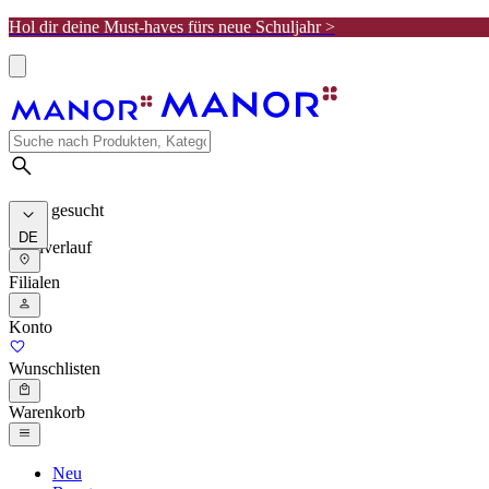
Hol dir deine Must-haves fürs neue Schuljahr >
Meist gesucht
DE
Suchverlauf
Filialen
Konto
Wunschlisten
Warenkorb
Neu