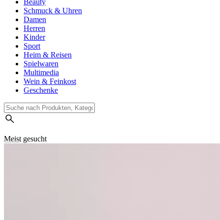
Beauty
Schmuck & Uhren
Damen
Herren
Kinder
Sport
Heim & Reisen
Spielwaren
Multimedia
Wein & Feinkost
Geschenke
Meist gesucht
Suchverlauf