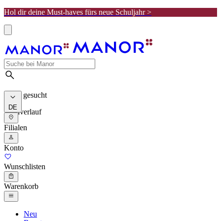
Hol dir deine Must-haves fürs neue Schuljahr >
Meist gesucht
DE
Suchverlauf
Filialen
Konto
Wunschlisten
Warenkorb
Neu