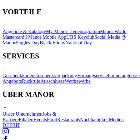
VORTEILE
Angebote & Kataloge
My Manor Treueprogramm
Manor World
Mastercard®
Manor Mobile App
UBS Keyclub
Social Media @
Manor
Singles Day
Black Friday
National Day
SERVICES
Geschenkkarten
Geschenkverpackung
Vorhangservice
Partnerangebote
Angebote
Rückrufe
Ausschlüsse
Wettbewerbe
ÜBER MANOR
Unser Unternehmen
Jobs &
Karriere
Filialen
Events
Food
Restaurants
Nachhaltigkeit
Medien
DE
FR
IT