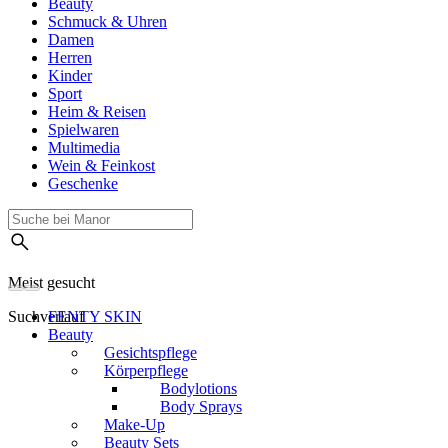
Beauty
Schmuck & Uhren
Damen
Herren
Kinder
Sport
Heim & Reisen
Spielwaren
Multimedia
Wein & Feinkost
Geschenke
Meist gesucht
Suchverlauf
FENTY SKIN
Beauty
Gesichtspflege
Körperpflege
Bodylotions
Body Sprays
Make-Up
Beauty Sets