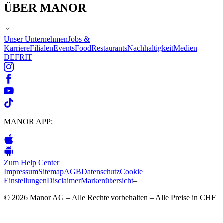
ÜBER MANOR
Unser Unternehmen
Jobs &
Karriere
Filialen
Events
Food
Restaurants
Nachhaltigkeit
Medien
DE
FR
IT
MANOR APP:
Zum Help Center
Impressum
Sitemap
AGB
Datenschutz
Cookie
Einstellungen
Disclaimer
Markenübersicht
–
© 2026 Manor AG – Alle Rechte vorbehalten – Alle Preise in CHF