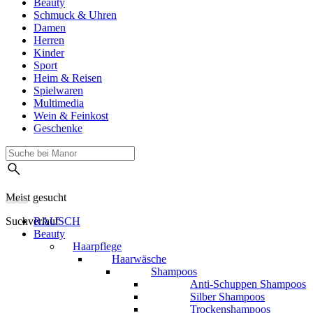
Beauty
Schmuck & Uhren
Damen
Herren
Kinder
Sport
Heim & Reisen
Spielwaren
Multimedia
Wein & Feinkost
Geschenke
Meist gesucht
Suchverlauf
RAUSCH
Beauty
Haarpflege
Haarwäsche
Shampoos
Anti-Schuppen Shampoos
Silber Shampoos
Trockenshampoos