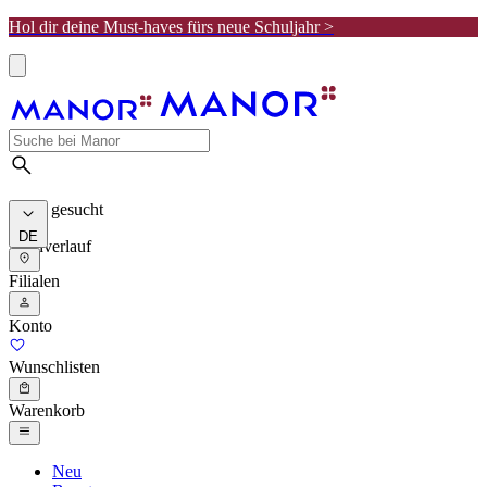
Hol dir deine Must-haves fürs neue Schuljahr >
Meist gesucht
DE
Suchverlauf
Filialen
Konto
Wunschlisten
Warenkorb
Neu