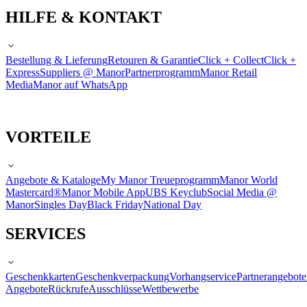
HILFE & KONTAKT
Bestellung & Lieferung
Retouren & Garantie
Click + Collect
Click +
Express
Suppliers @ Manor
Partnerprogramm
Manor Retail
Media
Manor auf WhatsApp
VORTEILE
Angebote & Kataloge
My Manor Treueprogramm
Manor World
Mastercard®
Manor Mobile App
UBS Keyclub
Social Media @
Manor
Singles Day
Black Friday
National Day
SERVICES
Geschenkkarten
Geschenkverpackung
Vorhangservice
Partnerangebote
Angebote
Rückrufe
Ausschlüsse
Wettbewerbe