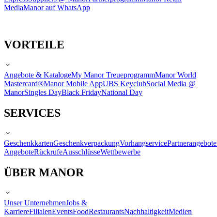
Media
Manor auf WhatsApp
VORTEILE
Angebote & Kataloge
My Manor Treueprogramm
Manor World
Mastercard®
Manor Mobile App
UBS Keyclub
Social Media @
Manor
Singles Day
Black Friday
National Day
SERVICES
Geschenkkarten
Geschenkverpackung
Vorhangservice
Partnerangebote
Angebote
Rückrufe
Ausschlüsse
Wettbewerbe
ÜBER MANOR
Unser Unternehmen
Jobs &
Karriere
Filialen
Events
Food
Restaurants
Nachhaltigkeit
Medien