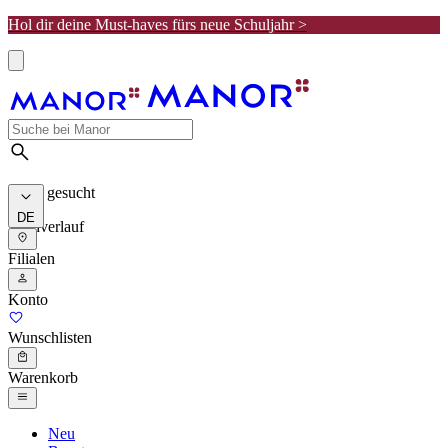
Hol dir deine Must-haves fürs neue Schuljahr >
Meist gesucht
DE
Suchverlauf
Filialen
Konto
Wunschlisten
Warenkorb
Neu