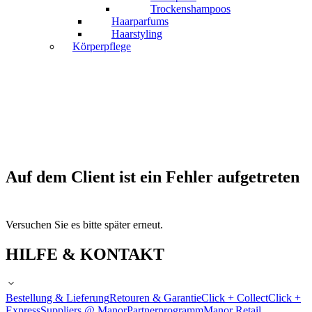
Trockenshampoos
Haarparfums
Haarstyling
Körperpflege
Auf dem Client ist ein Fehler aufgetreten
Versuchen Sie es bitte später erneut.
HILFE & KONTAKT
Bestellung & Lieferung
Retouren & Garantie
Click + Collect
Click +
Express
Suppliers @ Manor
Partnerprogramm
Manor Retail