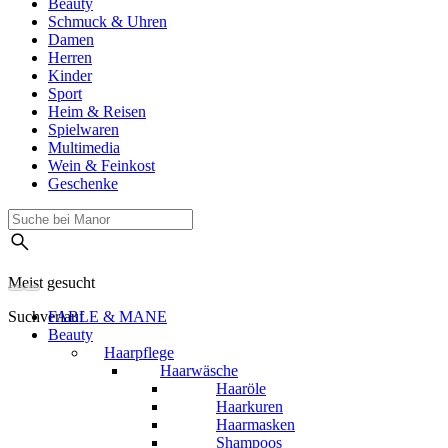
Beauty
Schmuck & Uhren
Damen
Herren
Kinder
Sport
Heim & Reisen
Spielwaren
Multimedia
Wein & Feinkost
Geschenke
Meist gesucht
Suchverlauf
FABLE & MANE
Beauty
Haarpflege
Haarwäsche
Haaröle
Haarkuren
Haarmasken
Shampoos