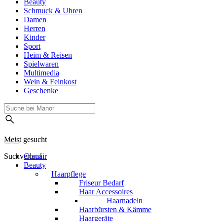
Beauty
Schmuck & Uhren
Damen
Herren
Kinder
Sport
Heim & Reisen
Spielwaren
Multimedia
Wein & Feinkost
Geschenke
Meist gesucht
Suchverlauf
Comair
Beauty
Haarpflege
Friseur Bedarf
Haar Accessoires
Haarnadeln
Haarbürsten & Kämme
Haargeräte