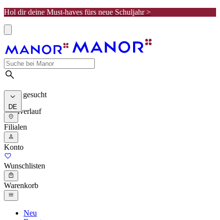
Hol dir deine Must-haves fürs neue Schuljahr >
Meist gesucht
DE
Suchverlauf
Filialen
Konto
Wunschlisten
Warenkorb
Neu