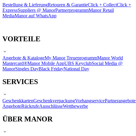
Bestellung & Lieferung
Retouren & Garantie
Click + Collect
Click +
Express
Suppliers @ Manor
Partnerprogramm
Manor Retail
Media
Manor auf WhatsApp
VORTEILE
Angebote & Kataloge
My Manor Treueprogramm
Manor World
Mastercard®
Manor Mobile App
UBS Keyclub
Social Media @
Manor
Singles Day
Black Friday
National Day
SERVICES
Geschenkkarten
Geschenkverpackung
Vorhangservice
Partnerangebote
Angebote
Rückrufe
Ausschlüsse
Wettbewerbe
ÜBER MANOR