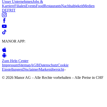
Unser Unternehmen
Jobs &
Karriere
Filialen
Events
Food
Restaurants
Nachhaltigkeit
Medien
DE
FR
IT
MANOR APP:
Zum Help Center
Impressum
Sitemap
AGB
Datenschutz
Cookie
Einstellungen
Disclaimer
Markenübersicht
–
© 2026 Manor AG – Alle Rechte vorbehalten – Alle Preise in CHF