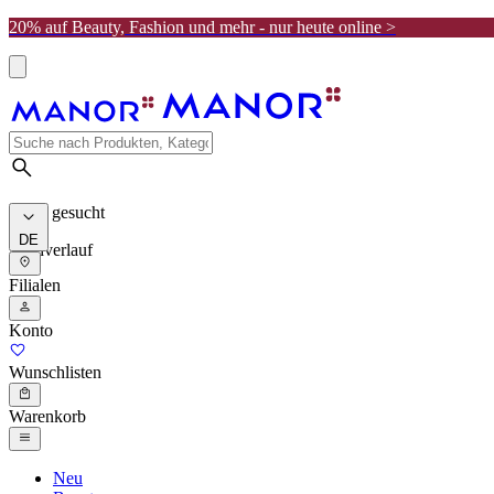
20% auf Beauty, Fashion und mehr - nur heute online >
Meist gesucht
DE
Suchverlauf
Filialen
Konto
Wunschlisten
Warenkorb
Neu