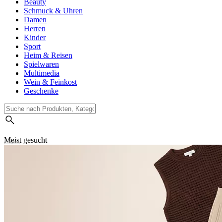
Beauty
Schmuck & Uhren
Damen
Herren
Kinder
Sport
Heim & Reisen
Spielwaren
Multimedia
Wein & Feinkost
Geschenke
Meist gesucht
Suchverlauf