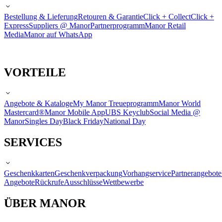
Bestellung & Lieferung
Retouren & Garantie
Click + Collect
Click +
Express
Suppliers @ Manor
Partnerprogramm
Manor Retail
Media
Manor auf WhatsApp
VORTEILE
Angebote & Kataloge
My Manor Treueprogramm
Manor World
Mastercard®
Manor Mobile App
UBS Keyclub
Social Media @
Manor
Singles Day
Black Friday
National Day
SERVICES
Geschenkkarten
Geschenkverpackung
Vorhangservice
Partnerangebote
Angebote
Rückrufe
Ausschlüsse
Wettbewerbe
ÜBER MANOR