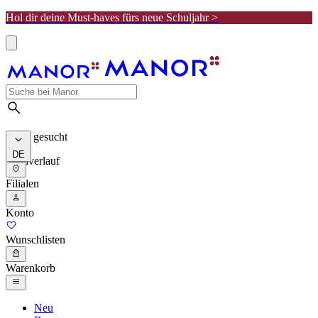
Hol dir deine Must-haves fürs neue Schuljahr >
Meist gesucht
DE
Suchverlauf
Filialen
Konto
Wunschlisten
Warenkorb
Neu