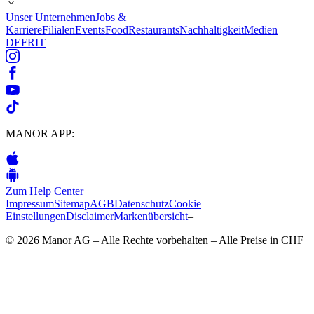
Unser Unternehmen
Jobs &
Karriere
Filialen
Events
Food
Restaurants
Nachhaltigkeit
Medien
DE
FR
IT
MANOR APP:
Zum Help Center
Impressum
Sitemap
AGB
Datenschutz
Cookie
Einstellungen
Disclaimer
Markenübersicht
–
© 2026 Manor AG – Alle Rechte vorbehalten – Alle Preise in CHF