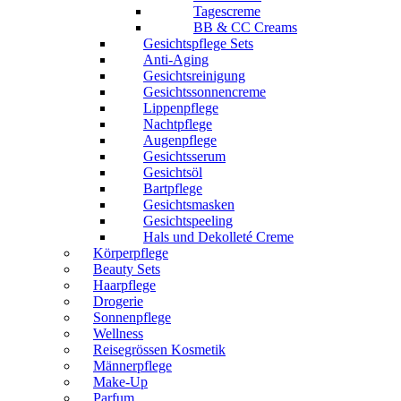
Tagescreme
BB & CC Creams
Gesichtspflege Sets
Anti-Aging
Gesichtsreinigung
Gesichtssonnencreme
Lippenpflege
Nachtpflege
Augenpflege
Gesichtsserum
Gesichtsöl
Bartpflege
Gesichtsmasken
Gesichtspeeling
Hals und Dekolleté Creme
Körperpflege
Beauty Sets
Haarpflege
Drogerie
Sonnenpflege
Wellness
Reisegrössen Kosmetik
Männerpflege
Make-Up
Parfum