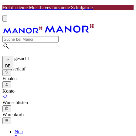
Hol dir deine Must-haves fürs neue Schuljahr >
Meist gesucht
DE
Suchverlauf
Filialen
Konto
Wunschlisten
Warenkorb
Neu