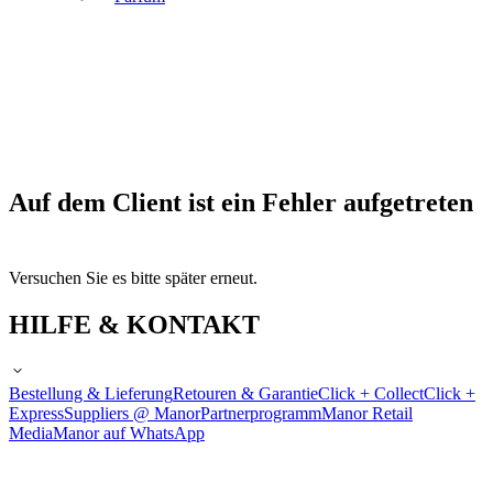
Auf dem Client ist ein Fehler aufgetreten
Versuchen Sie es bitte später erneut.
HILFE & KONTAKT
Bestellung & Lieferung
Retouren & Garantie
Click + Collect
Click +
Express
Suppliers @ Manor
Partnerprogramm
Manor Retail
Media
Manor auf WhatsApp