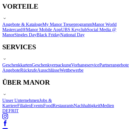
VORTEILE
Angebote & Kataloge
My Manor Treueprogramm
Manor World
Mastercard®
Manor Mobile App
UBS Keyclub
Social Media @
Manor
Singles Day
Black Friday
National Day
SERVICES
Geschenkkarten
Geschenkverpackung
Vorhangservice
Partnerangebote
Angebote
Rückrufe
Ausschlüsse
Wettbewerbe
ÜBER MANOR
Unser Unternehmen
Jobs &
Karriere
Filialen
Events
Food
Restaurants
Nachhaltigkeit
Medien
DE
FR
IT