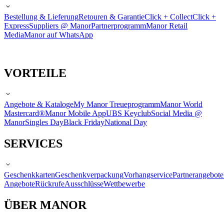
Bestellung & Lieferung
Retouren & Garantie
Click + Collect
Click +
Express
Suppliers @ Manor
Partnerprogramm
Manor Retail
Media
Manor auf WhatsApp
VORTEILE
Angebote & Kataloge
My Manor Treueprogramm
Manor World
Mastercard®
Manor Mobile App
UBS Keyclub
Social Media @
Manor
Singles Day
Black Friday
National Day
SERVICES
Geschenkkarten
Geschenkverpackung
Vorhangservice
Partnerangebote
Angebote
Rückrufe
Ausschlüsse
Wettbewerbe
ÜBER MANOR