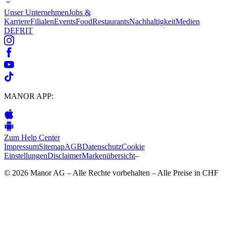
Unser Unternehmen
Jobs &
Karriere
Filialen
Events
Food
Restaurants
Nachhaltigkeit
Medien
DE
FR
IT
MANOR APP:
Zum Help Center
Impressum
Sitemap
AGB
Datenschutz
Cookie
Einstellungen
Disclaimer
Markenübersicht
–
© 2026 Manor AG – Alle Rechte vorbehalten – Alle Preise in CHF