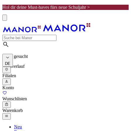
Hol dir deine Must-haves fürs neue Schuljahr >
Meist gesucht
DE
Suchverlauf
Filialen
Konto
Wunschlisten
Warenkorb
Neu