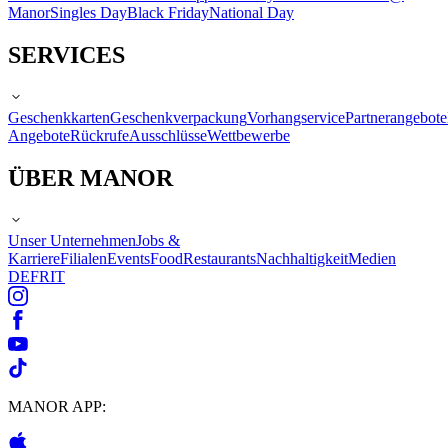
Manor
Singles Day
Black Friday
National Day
SERVICES
Geschenkkarten
Geschenkverpackung
Vorhangservice
Partnerangebote
Angebote
Rückrufe
Ausschlüsse
Wettbewerbe
ÜBER MANOR
Unser Unternehmen
Jobs &
Karriere
Filialen
Events
Food
Restaurants
Nachhaltigkeit
Medien
DE
FR
IT
MANOR APP: