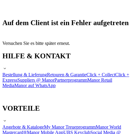
Auf dem Client ist ein Fehler aufgetreten
Versuchen Sie es bitte später erneut.
HILFE & KONTAKT
Bestellung & Lieferung
Retouren & Garantie
Click + Collect
Click +
Express
Suppliers @ Manor
Partnerprogramm
Manor Retail
Media
Manor auf WhatsApp
VORTEILE
Angebote & Kataloge
My Manor Treueprogramm
Manor World
Mastercard®
Manor Mobile App
UBS Keyclub
Social Media @