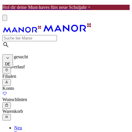
Hol dir deine Must-haves fürs neue Schuljahr >
Meist gesucht
DE
Suchverlauf
Filialen
Konto
Wunschlisten
Warenkorb
Neu