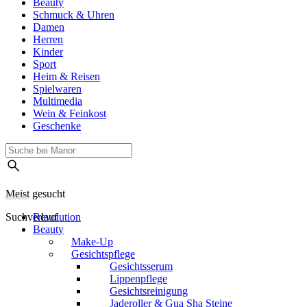
Beauty
Schmuck & Uhren
Damen
Herren
Kinder
Sport
Heim & Reisen
Spielwaren
Multimedia
Wein & Feinkost
Geschenke
Meist gesucht
Suchverlauf
Revolution
Beauty
Make-Up
Gesichtspflege
Gesichtsserum
Lippenpflege
Gesichtsreinigung
Jaderoller & Gua Sha Steine