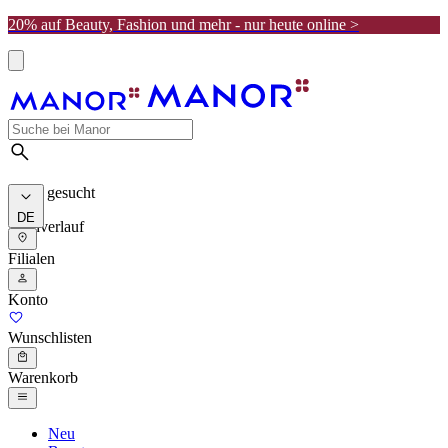
20% auf Beauty, Fashion und mehr - nur heute online >
Meist gesucht
DE
Suchverlauf
Filialen
Konto
Wunschlisten
Warenkorb
Neu