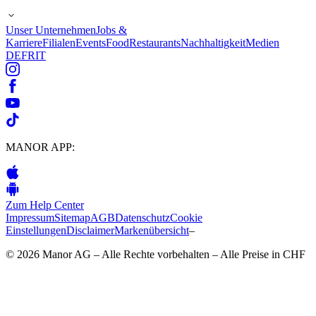
Unser Unternehmen
Jobs &
Karriere
Filialen
Events
Food
Restaurants
Nachhaltigkeit
Medien
DE
FR
IT
MANOR APP:
Zum Help Center
Impressum
Sitemap
AGB
Datenschutz
Cookie
Einstellungen
Disclaimer
Markenübersicht
–
© 2026 Manor AG – Alle Rechte vorbehalten – Alle Preise in CHF