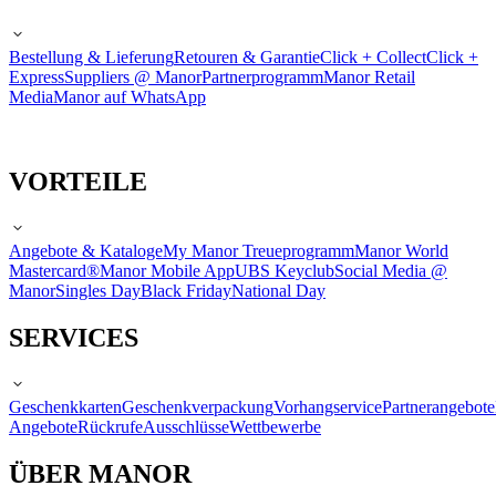
Bestellung & Lieferung
Retouren & Garantie
Click + Collect
Click +
Express
Suppliers @ Manor
Partnerprogramm
Manor Retail
Media
Manor auf WhatsApp
VORTEILE
Angebote & Kataloge
My Manor Treueprogramm
Manor World
Mastercard®
Manor Mobile App
UBS Keyclub
Social Media @
Manor
Singles Day
Black Friday
National Day
SERVICES
Geschenkkarten
Geschenkverpackung
Vorhangservice
Partnerangebote
Angebote
Rückrufe
Ausschlüsse
Wettbewerbe
ÜBER MANOR