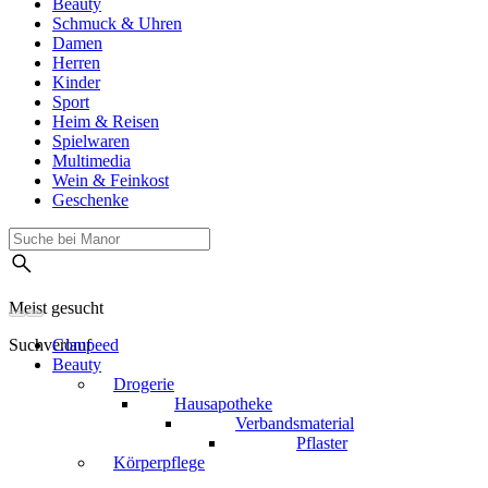
Beauty
Schmuck & Uhren
Damen
Herren
Kinder
Sport
Heim & Reisen
Spielwaren
Multimedia
Wein & Feinkost
Geschenke
Meist gesucht
Suchverlauf
Compeed
Beauty
Drogerie
Hausapotheke
Verbandsmaterial
Pflaster
Körperpflege