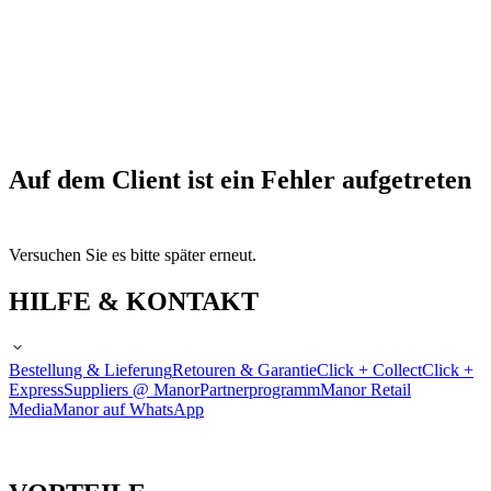
Auf dem Client ist ein Fehler aufgetreten
Versuchen Sie es bitte später erneut.
HILFE & KONTAKT
Bestellung & Lieferung
Retouren & Garantie
Click + Collect
Click +
Express
Suppliers @ Manor
Partnerprogramm
Manor Retail
Media
Manor auf WhatsApp