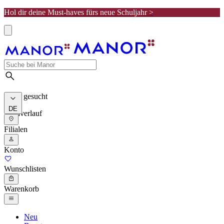
Hol dir deine Must-haves fürs neue Schuljahr >
Meist gesucht
DE
Suchverlauf
Filialen
Konto
Wunschlisten
Warenkorb
Neu