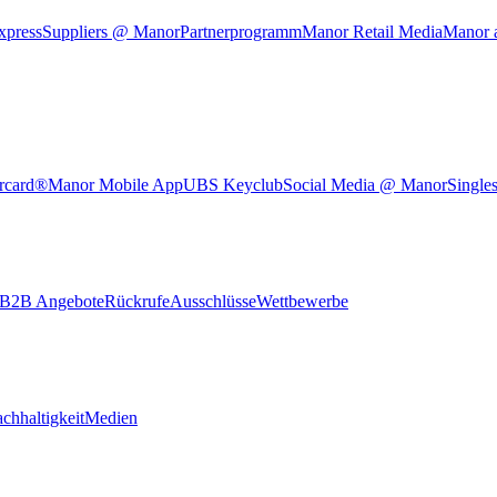
xpress
Suppliers @ Manor
Partnerprogramm
Manor Retail Media
Manor 
rcard®
Manor Mobile App
UBS Keyclub
Social Media @ Manor
Single
B2B Angebote
Rückrufe
Ausschlüsse
Wettbewerbe
chhaltigkeit
Medien