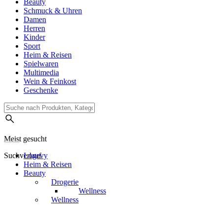
Beauty
Schmuck & Uhren
Damen
Herren
Kinder
Sport
Heim & Reisen
Spielwaren
Multimedia
Wein & Feinkost
Geschenke
Meist gesucht
Suchverlauf
Logevy
Heim & Reisen
Beauty
Drogerie
Wellness
Wellness