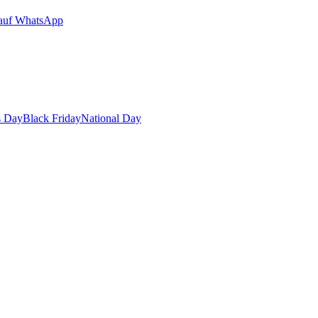
auf WhatsApp
s Day
Black Friday
National Day