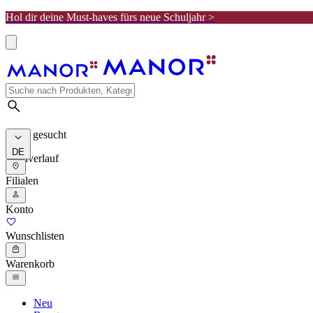
Hol dir deine Must-haves fürs neue Schuljahr >
Meist gesucht
DE
Suchverlauf
Filialen
Konto
Wunschlisten
Warenkorb
Neu