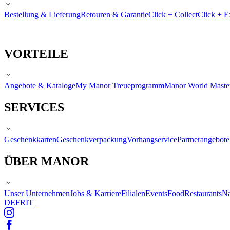
Bestellung & Lieferung
Retouren & Garantie
Click + Collect
Click + E
VORTEILE
Angebote & Kataloge
My Manor Treueprogramm
Manor World Maste
SERVICES
Geschenkkarten
Geschenkverpackung
Vorhangservice
Partnerangebote
ÜBER MANOR
Unser Unternehmen
Jobs & Karriere
Filialen
Events
Food
Restaurants
Na
DE
FR
IT