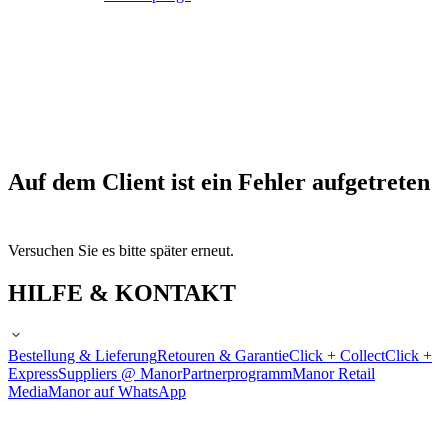
Auf dem Client ist ein Fehler aufgetreten
Versuchen Sie es bitte später erneut.
HILFE & KONTAKT
Bestellung & Lieferung
Retouren & Garantie
Click + Collect
Click +
Express
Suppliers @ Manor
Partnerprogramm
Manor Retail
Media
Manor auf WhatsApp