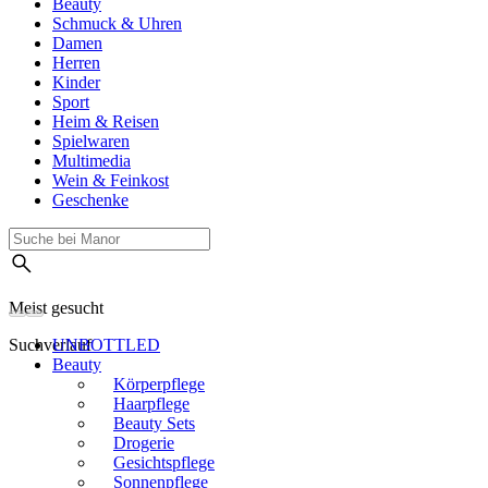
Beauty
Schmuck & Uhren
Damen
Herren
Kinder
Sport
Heim & Reisen
Spielwaren
Multimedia
Wein & Feinkost
Geschenke
Meist gesucht
Suchverlauf
UNBOTTLED
Beauty
Körperpflege
Haarpflege
Beauty Sets
Drogerie
Gesichtspflege
Sonnenpflege