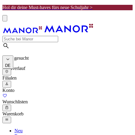
Hol dir deine Must-haves fürs neue Schuljahr >
Meist gesucht
DE
Suchverlauf
Filialen
Konto
Wunschlisten
Warenkorb
Neu