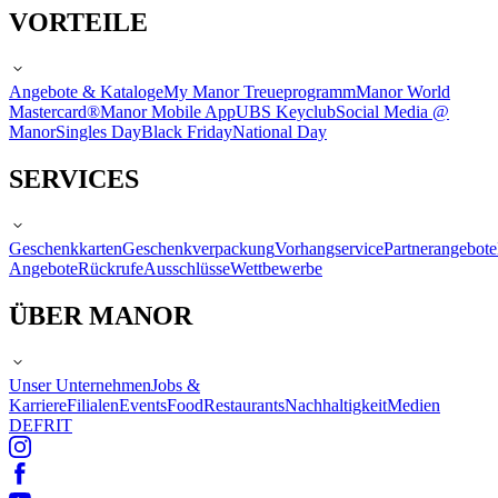
VORTEILE
Angebote & Kataloge
My Manor Treueprogramm
Manor World
Mastercard®
Manor Mobile App
UBS Keyclub
Social Media @
Manor
Singles Day
Black Friday
National Day
SERVICES
Geschenkkarten
Geschenkverpackung
Vorhangservice
Partnerangebote
Angebote
Rückrufe
Ausschlüsse
Wettbewerbe
ÜBER MANOR
Unser Unternehmen
Jobs &
Karriere
Filialen
Events
Food
Restaurants
Nachhaltigkeit
Medien
DE
FR
IT