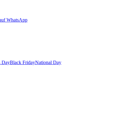
auf WhatsApp
s Day
Black Friday
National Day