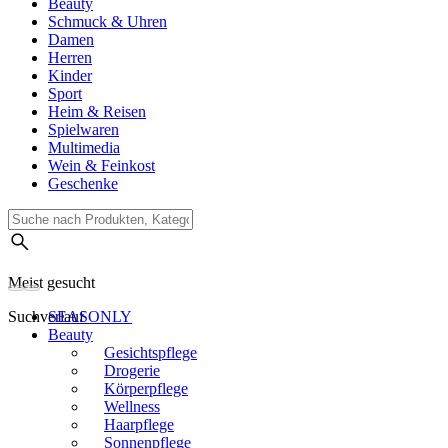
Beauty
Schmuck & Uhren
Damen
Herren
Kinder
Sport
Heim & Reisen
Spielwaren
Multimedia
Wein & Feinkost
Geschenke
Meist gesucht
Suchverlauf
SEASONLY
Beauty
Gesichtspflege
Drogerie
Körperpflege
Wellness
Haarpflege
Sonnenpflege