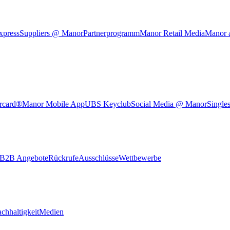
xpress
Suppliers @ Manor
Partnerprogramm
Manor Retail Media
Manor 
rcard®
Manor Mobile App
UBS Keyclub
Social Media @ Manor
Single
B2B Angebote
Rückrufe
Ausschlüsse
Wettbewerbe
chhaltigkeit
Medien