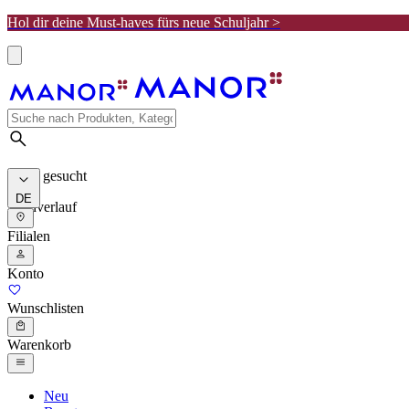
Hol dir deine Must-haves fürs neue Schuljahr >
Meist gesucht
DE
Suchverlauf
Filialen
Konto
Wunschlisten
Warenkorb
Neu