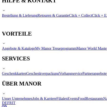
HILFE & KONTAKT
Bestellung & Lieferung
Retouren & Garantie
Click + Collect
Click + E
VORTEILE
Angebote & Kataloge
My Manor Treueprogramm
Manor World Maste
SERVICES
Geschenkkarten
Geschenkverpackung
Vorhangservice
Partnerangebote
ÜBER MANOR
Unser Unternehmen
Jobs & Karriere
Filialen
Events
Food
Restaurants
Na
DE
FR
IT