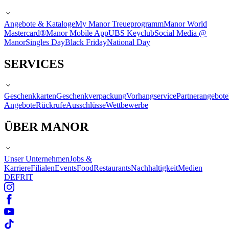
Angebote & Kataloge
My Manor Treueprogramm
Manor World
Mastercard®
Manor Mobile App
UBS Keyclub
Social Media @
Manor
Singles Day
Black Friday
National Day
SERVICES
Geschenkkarten
Geschenkverpackung
Vorhangservice
Partnerangebote
Angebote
Rückrufe
Ausschlüsse
Wettbewerbe
ÜBER MANOR
Unser Unternehmen
Jobs &
Karriere
Filialen
Events
Food
Restaurants
Nachhaltigkeit
Medien
DE
FR
IT