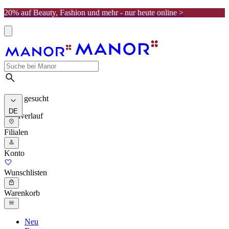
20% auf Beauty, Fashion und mehr - nur heute online >
Meist gesucht
DE
Suchverlauf
Filialen
Konto
Wunschlisten
Warenkorb
Neu