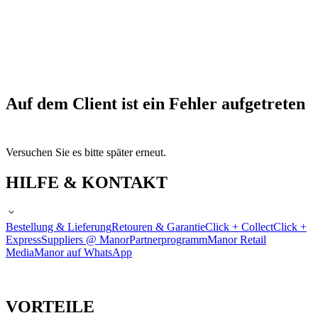
Auf dem Client ist ein Fehler aufgetreten
Versuchen Sie es bitte später erneut.
HILFE & KONTAKT
Bestellung & Lieferung
Retouren & Garantie
Click + Collect
Click +
Express
Suppliers @ Manor
Partnerprogramm
Manor Retail
Media
Manor auf WhatsApp
VORTEILE