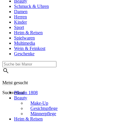
Beauty
Schmuck & Uhren
Damen
Herren
Kinder
Sport
Heim & Reisen
Spielwaren
Multimedia
Wein & Feinkost
Geschenke
Meist gesucht
Suchverlauf
Plisson 1808
Beauty
Make-Up
Gesichtspflege
Männerpflege
Heim & Reisen