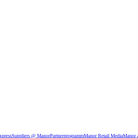
xpress
Suppliers @ Manor
Partnerprogramm
Manor Retail Media
Manor 