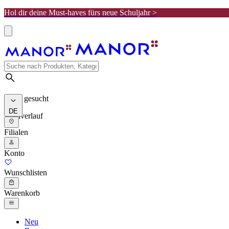
Hol dir deine Must-haves fürs neue Schuljahr >
Meist gesucht
DE
Suchverlauf
Filialen
Konto
Wunschlisten
Warenkorb
Neu