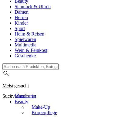
Beauty
Schmuck & Uhren
Damen
Herren
Kinder
Sport
Heim & Reisen
Spielwaren
Multimedia
Wein & Feinkost
Geschenke
Meist gesucht
Suchverlauf
Manucurist
Beauty
Make-Up
Körperpflege