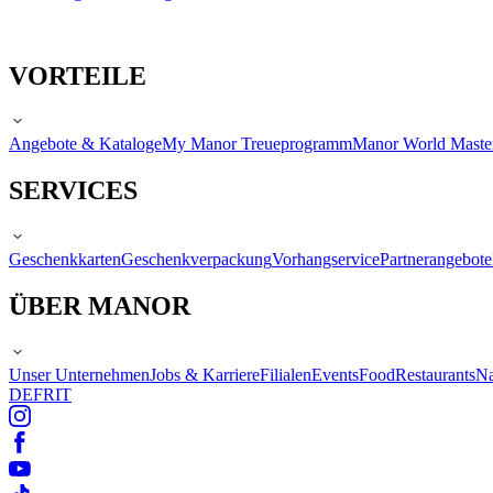
VORTEILE
Angebote & Kataloge
My Manor Treueprogramm
Manor World Maste
SERVICES
Geschenkkarten
Geschenkverpackung
Vorhangservice
Partnerangebote
ÜBER MANOR
Unser Unternehmen
Jobs & Karriere
Filialen
Events
Food
Restaurants
Na
DE
FR
IT