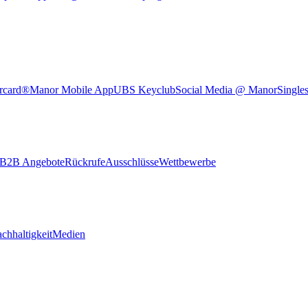
rcard®
Manor Mobile App
UBS Keyclub
Social Media @ Manor
Single
B2B Angebote
Rückrufe
Ausschlüsse
Wettbewerbe
chhaltigkeit
Medien