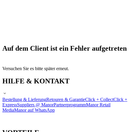
Auf dem Client ist ein Fehler aufgetreten
Versuchen Sie es bitte später erneut.
HILFE & KONTAKT
Bestellung & Lieferung
Retouren & Garantie
Click + Collect
Click +
Express
Suppliers @ Manor
Partnerprogramm
Manor Retail
Media
Manor auf WhatsApp