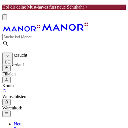
Hol dir deine Must-haves fürs neue Schuljahr >
Meist gesucht
DE
Suchverlauf
Filialen
Konto
Wunschlisten
Warenkorb
Neu