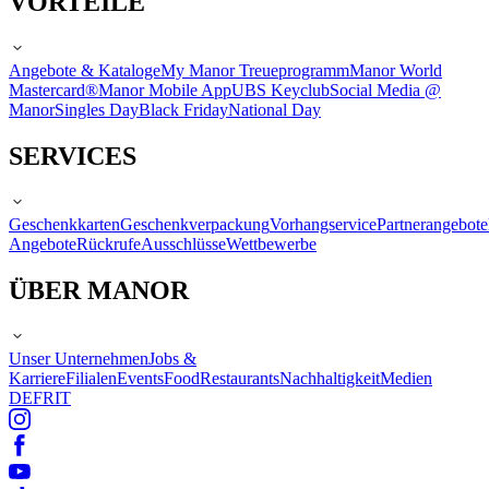
VORTEILE
Angebote & Kataloge
My Manor Treueprogramm
Manor World
Mastercard®
Manor Mobile App
UBS Keyclub
Social Media @
Manor
Singles Day
Black Friday
National Day
SERVICES
Geschenkkarten
Geschenkverpackung
Vorhangservice
Partnerangebote
Angebote
Rückrufe
Ausschlüsse
Wettbewerbe
ÜBER MANOR
Unser Unternehmen
Jobs &
Karriere
Filialen
Events
Food
Restaurants
Nachhaltigkeit
Medien
DE
FR
IT