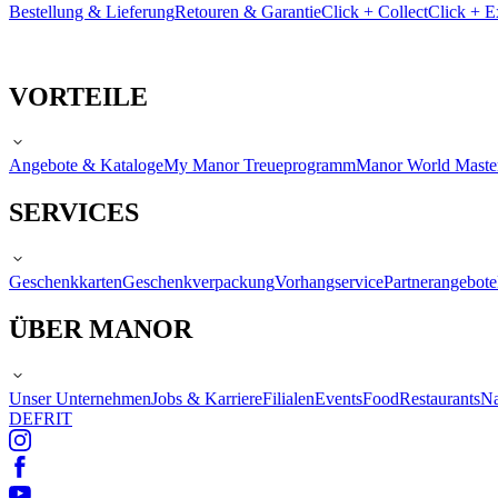
Bestellung & Lieferung
Retouren & Garantie
Click + Collect
Click + E
VORTEILE
Angebote & Kataloge
My Manor Treueprogramm
Manor World Maste
SERVICES
Geschenkkarten
Geschenkverpackung
Vorhangservice
Partnerangebote
ÜBER MANOR
Unser Unternehmen
Jobs & Karriere
Filialen
Events
Food
Restaurants
Na
DE
FR
IT