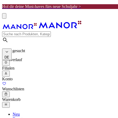
Hol dir deine Must-haves fürs neue Schuljahr >
Meist gesucht
DE
Suchverlauf
Filialen
Konto
Wunschlisten
Warenkorb
Neu