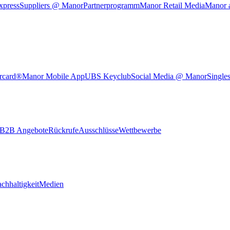
xpress
Suppliers @ Manor
Partnerprogramm
Manor Retail Media
Manor 
rcard®
Manor Mobile App
UBS Keyclub
Social Media @ Manor
Single
B2B Angebote
Rückrufe
Ausschlüsse
Wettbewerbe
chhaltigkeit
Medien