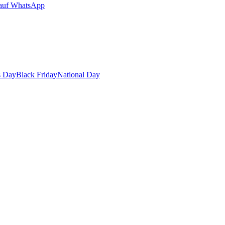
auf WhatsApp
s Day
Black Friday
National Day