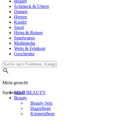
Beauty
Schmuck & Uhren
Damen
Herren
Kinder
Sport
Heim & Reisen
Spielwaren
Multimedia
Wein & Feinkost
Geschenke
Meist gesucht
Suchverlauf
MAD BEAUTY
Beauty
Beauty Sets
Haarpflege
Körperpflege