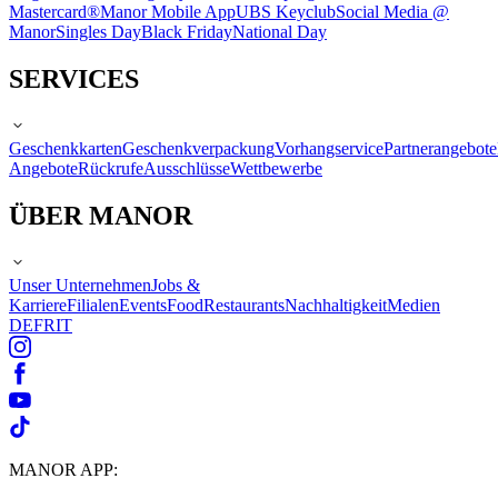
Mastercard®
Manor Mobile App
UBS Keyclub
Social Media @
Manor
Singles Day
Black Friday
National Day
SERVICES
Geschenkkarten
Geschenkverpackung
Vorhangservice
Partnerangebote
Angebote
Rückrufe
Ausschlüsse
Wettbewerbe
ÜBER MANOR
Unser Unternehmen
Jobs &
Karriere
Filialen
Events
Food
Restaurants
Nachhaltigkeit
Medien
DE
FR
IT
MANOR APP: