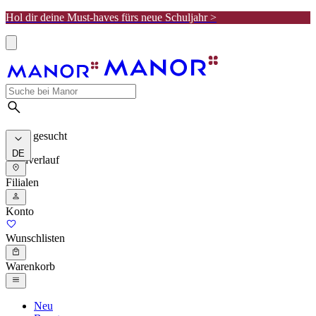
Hol dir deine Must-haves fürs neue Schuljahr >
Meist gesucht
DE
Suchverlauf
Filialen
Konto
Wunschlisten
Warenkorb
Neu