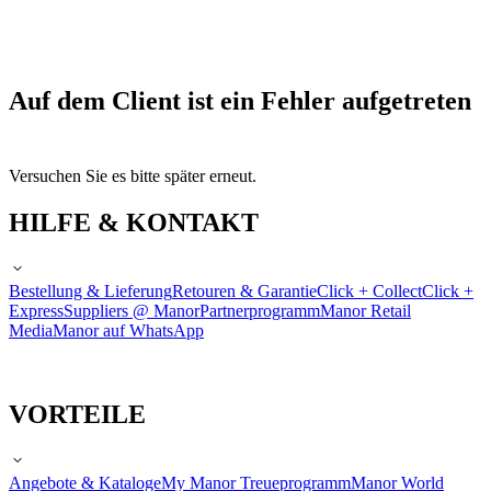
Auf dem Client ist ein Fehler aufgetreten
Versuchen Sie es bitte später erneut.
HILFE & KONTAKT
Bestellung & Lieferung
Retouren & Garantie
Click + Collect
Click +
Express
Suppliers @ Manor
Partnerprogramm
Manor Retail
Media
Manor auf WhatsApp
VORTEILE
Angebote & Kataloge
My Manor Treueprogramm
Manor World