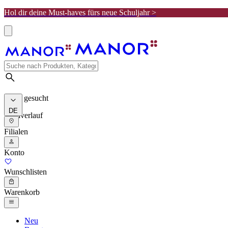
Hol dir deine Must-haves fürs neue Schuljahr >
Meist gesucht
DE
Suchverlauf
Filialen
Konto
Wunschlisten
Warenkorb
Neu