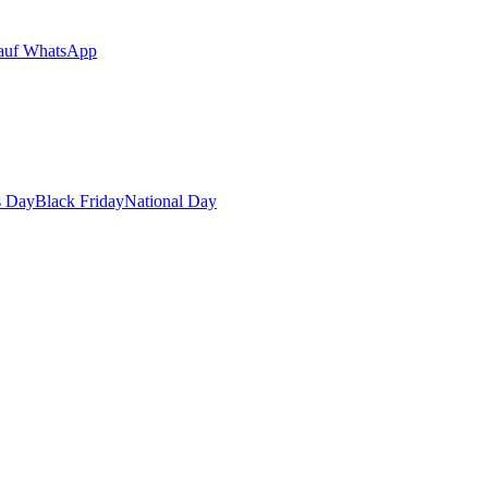
auf WhatsApp
s Day
Black Friday
National Day