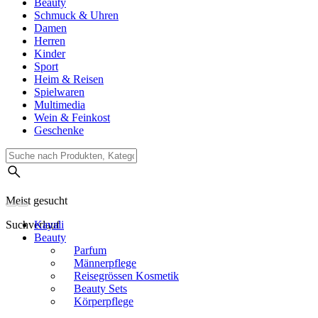
Beauty
Schmuck & Uhren
Damen
Herren
Kinder
Sport
Heim & Reisen
Spielwaren
Multimedia
Wein & Feinkost
Geschenke
Meist gesucht
Suchverlauf
Kayali
Beauty
Parfum
Männerpflege
Reisegrössen Kosmetik
Beauty Sets
Körperpflege