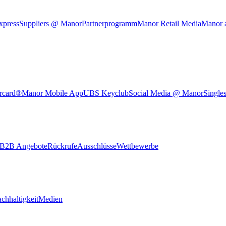
xpress
Suppliers @ Manor
Partnerprogramm
Manor Retail Media
Manor 
rcard®
Manor Mobile App
UBS Keyclub
Social Media @ Manor
Single
B2B Angebote
Rückrufe
Ausschlüsse
Wettbewerbe
chhaltigkeit
Medien