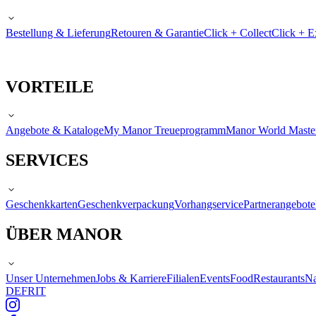
Bestellung & Lieferung
Retouren & Garantie
Click + Collect
Click + E
VORTEILE
Angebote & Kataloge
My Manor Treueprogramm
Manor World Maste
SERVICES
Geschenkkarten
Geschenkverpackung
Vorhangservice
Partnerangebote
ÜBER MANOR
Unser Unternehmen
Jobs & Karriere
Filialen
Events
Food
Restaurants
Na
DE
FR
IT