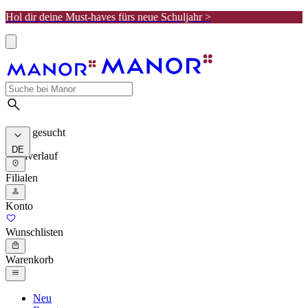
Hol dir deine Must-haves fürs neue Schuljahr >
Meist gesucht
DE
Suchverlauf
Filialen
Konto
Wunschlisten
Warenkorb
Neu