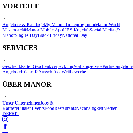
VORTEILE
Angebote & Kataloge
My Manor Treueprogramm
Manor World
Mastercard®
Manor Mobile App
UBS Keyclub
Social Media @
Manor
Singles Day
Black Friday
National Day
SERVICES
Geschenkkarten
Geschenkverpackung
Vorhangservice
Partnerangebote
Angebote
Rückrufe
Ausschlüsse
Wettbewerbe
ÜBER MANOR
Unser Unternehmen
Jobs &
Karriere
Filialen
Events
Food
Restaurants
Nachhaltigkeit
Medien
DE
FR
IT