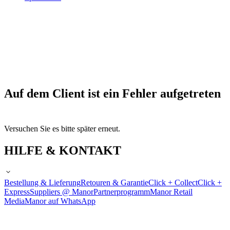
Auf dem Client ist ein Fehler aufgetreten
Versuchen Sie es bitte später erneut.
HILFE & KONTAKT
Bestellung & Lieferung
Retouren & Garantie
Click + Collect
Click +
Express
Suppliers @ Manor
Partnerprogramm
Manor Retail
Media
Manor auf WhatsApp