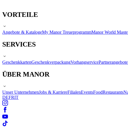
VORTEILE
Angebote & Kataloge
My Manor Treueprogramm
Manor World Maste
SERVICES
Geschenkkarten
Geschenkverpackung
Vorhangservice
Partnerangebote
ÜBER MANOR
Unser Unternehmen
Jobs & Karriere
Filialen
Events
Food
Restaurants
Na
DE
FR
IT