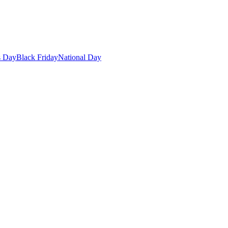
s Day
Black Friday
National Day