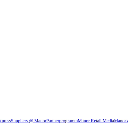
xpress
Suppliers @ Manor
Partnerprogramm
Manor Retail Media
Manor 