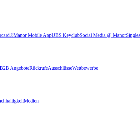
rcard®
Manor Mobile App
UBS Keyclub
Social Media @ Manor
Single
B2B Angebote
Rückrufe
Ausschlüsse
Wettbewerbe
chhaltigkeit
Medien