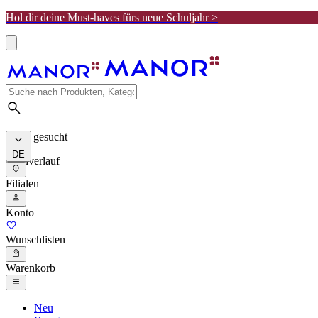
Hol dir deine Must-haves fürs neue Schuljahr >
Meist gesucht
DE
Suchverlauf
Filialen
Konto
Wunschlisten
Warenkorb
Neu