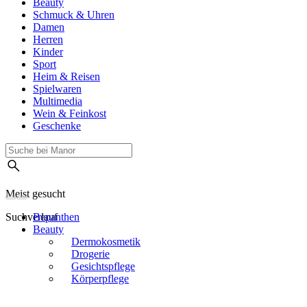
Beauty
Schmuck & Uhren
Damen
Herren
Kinder
Sport
Heim & Reisen
Spielwaren
Multimedia
Wein & Feinkost
Geschenke
Meist gesucht
Suchverlauf
Bepanthen
Beauty
Dermokosmetik
Drogerie
Gesichtspflege
Körperpflege