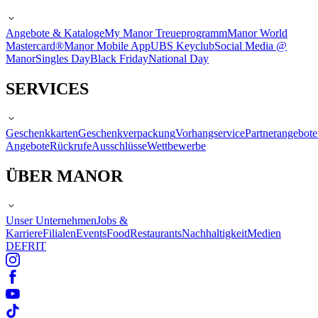
Angebote & Kataloge
My Manor Treueprogramm
Manor World
Mastercard®
Manor Mobile App
UBS Keyclub
Social Media @
Manor
Singles Day
Black Friday
National Day
SERVICES
Geschenkkarten
Geschenkverpackung
Vorhangservice
Partnerangebote
Angebote
Rückrufe
Ausschlüsse
Wettbewerbe
ÜBER MANOR
Unser Unternehmen
Jobs &
Karriere
Filialen
Events
Food
Restaurants
Nachhaltigkeit
Medien
DE
FR
IT