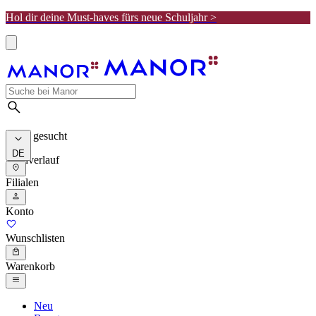
Hol dir deine Must-haves fürs neue Schuljahr >
Meist gesucht
DE
Suchverlauf
Filialen
Konto
Wunschlisten
Warenkorb
Neu