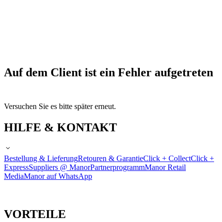
Auf dem Client ist ein Fehler aufgetreten
Versuchen Sie es bitte später erneut.
HILFE & KONTAKT
Bestellung & Lieferung
Retouren & Garantie
Click + Collect
Click +
Express
Suppliers @ Manor
Partnerprogramm
Manor Retail
Media
Manor auf WhatsApp
VORTEILE