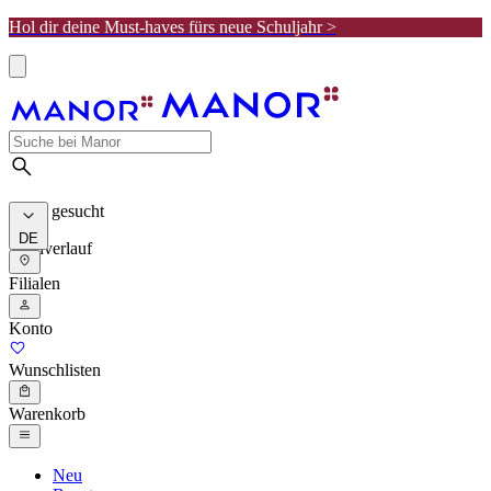
Hol dir deine Must-haves fürs neue Schuljahr >
Meist gesucht
DE
Suchverlauf
Filialen
Konto
Wunschlisten
Warenkorb
Neu