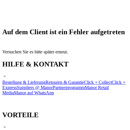
Auf dem Client ist ein Fehler aufgetreten
Versuchen Sie es bitte später erneut.
HILFE & KONTAKT
Bestellung & Lieferung
Retouren & Garantie
Click + Collect
Click +
Express
Suppliers @ Manor
Partnerprogramm
Manor Retail
Media
Manor auf WhatsApp
VORTEILE