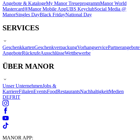
Angebote & Kataloge
My Manor Treueprogramm
Manor World
Mastercard®
Manor Mobile App
UBS Keyclub
Social Media @
Manor
Singles Day
Black Friday
National Day
SERVICES
Geschenkkarten
Geschenkverpackung
Vorhangservice
Partnerangebote
Angebote
Rückrufe
Ausschlüsse
Wettbewerbe
ÜBER MANOR
Unser Unternehmen
Jobs &
Karriere
Filialen
Events
Food
Restaurants
Nachhaltigkeit
Medien
DE
FR
IT
MANOR APP: