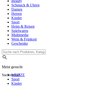
Beauty
Schmuck & Uhren
Damen
Herren
Kinder
Sport
Heim & Reisen
Spielwaren
Multimedia
Wein & Feinkost
Geschenke
Meist gesucht
Suchverlauf
WEDZE
Sport
Kinder