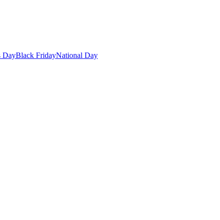
s Day
Black Friday
National Day