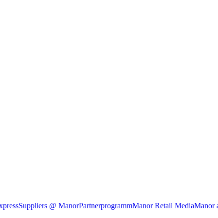
xpress
Suppliers @ Manor
Partnerprogramm
Manor Retail Media
Manor 