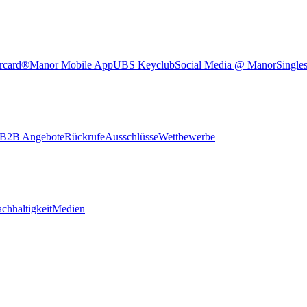
rcard®
Manor Mobile App
UBS Keyclub
Social Media @ Manor
Single
B2B Angebote
Rückrufe
Ausschlüsse
Wettbewerbe
chhaltigkeit
Medien