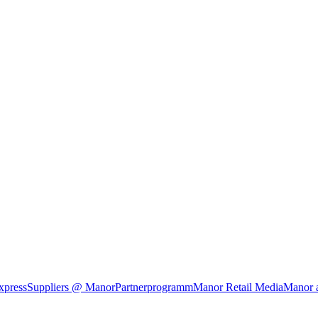
xpress
Suppliers @ Manor
Partnerprogramm
Manor Retail Media
Manor 