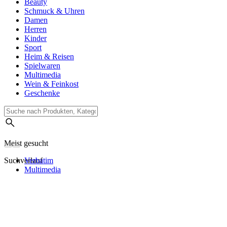
Beauty
Schmuck & Uhren
Damen
Herren
Kinder
Sport
Heim & Reisen
Spielwaren
Multimedia
Wein & Feinkost
Geschenke
Meist gesucht
Suchverlauf
Verbatim
Multimedia