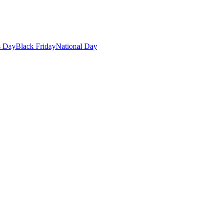
s Day
Black Friday
National Day