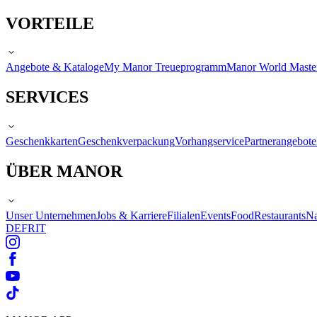
VORTEILE
Angebote & Kataloge
My Manor Treueprogramm
Manor World Maste
SERVICES
Geschenkkarten
Geschenkverpackung
Vorhangservice
Partnerangebote
ÜBER MANOR
Unser Unternehmen
Jobs & Karriere
Filialen
Events
Food
Restaurants
Na
DE
FR
IT