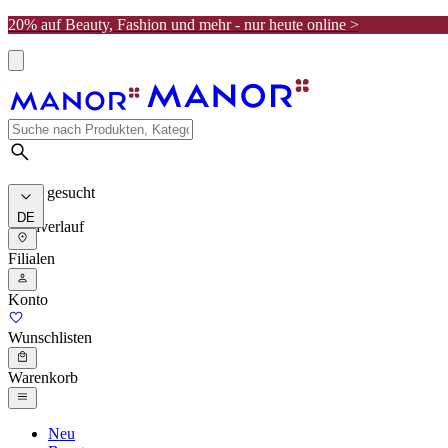
20% auf Beauty, Fashion und mehr - nur heute online >
Meist gesucht
DE
Suchverlauf
Filialen
Konto
Wunschlisten
Warenkorb
Neu