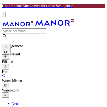
Hol dir deine Must-haves fürs neue Schuljahr >
Meist gesucht
DE
Suchverlauf
Filialen
Konto
Wunschlisten
Warenkorb
Neu