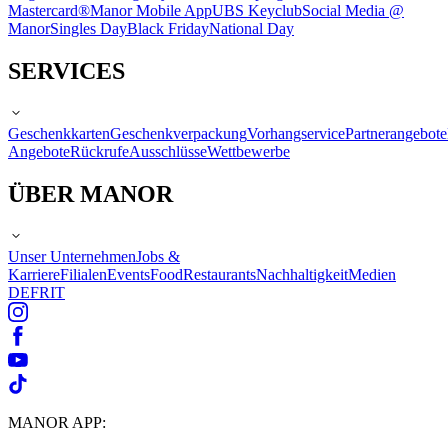
Mastercard®
Manor Mobile App
UBS Keyclub
Social Media @
Manor
Singles Day
Black Friday
National Day
SERVICES
Geschenkkarten
Geschenkverpackung
Vorhangservice
Partnerangebote
Angebote
Rückrufe
Ausschlüsse
Wettbewerbe
ÜBER MANOR
Unser Unternehmen
Jobs &
Karriere
Filialen
Events
Food
Restaurants
Nachhaltigkeit
Medien
DE
FR
IT
MANOR APP: