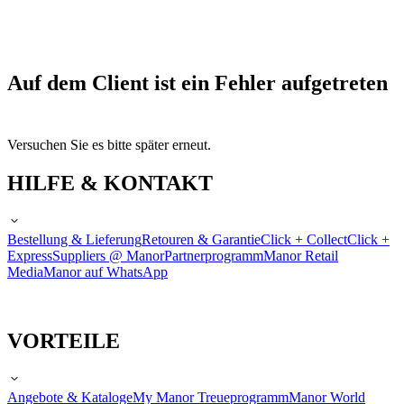
Auf dem Client ist ein Fehler aufgetreten
Versuchen Sie es bitte später erneut.
HILFE & KONTAKT
Bestellung & Lieferung
Retouren & Garantie
Click + Collect
Click +
Express
Suppliers @ Manor
Partnerprogramm
Manor Retail
Media
Manor auf WhatsApp
VORTEILE
Angebote & Kataloge
My Manor Treueprogramm
Manor World