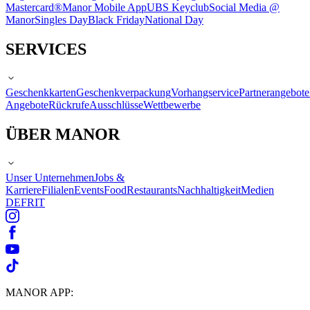
Mastercard®
Manor Mobile App
UBS Keyclub
Social Media @
Manor
Singles Day
Black Friday
National Day
SERVICES
Geschenkkarten
Geschenkverpackung
Vorhangservice
Partnerangebote
Angebote
Rückrufe
Ausschlüsse
Wettbewerbe
ÜBER MANOR
Unser Unternehmen
Jobs &
Karriere
Filialen
Events
Food
Restaurants
Nachhaltigkeit
Medien
DE
FR
IT
MANOR APP: