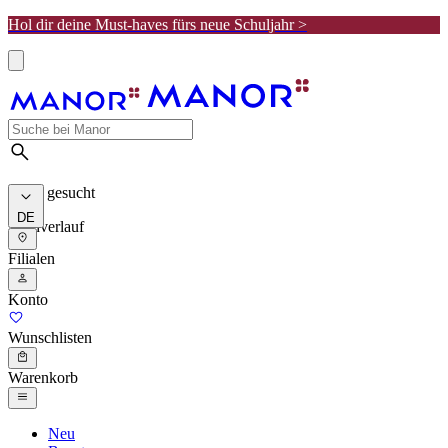
Hol dir deine Must-haves fürs neue Schuljahr >
Meist gesucht
DE
Suchverlauf
Filialen
Konto
Wunschlisten
Warenkorb
Neu