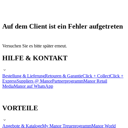
Auf dem Client ist ein Fehler aufgetreten
Versuchen Sie es bitte später erneut.
HILFE & KONTAKT
Bestellung & Lieferung
Retouren & Garantie
Click + Collect
Click +
Express
Suppliers @ Manor
Partnerprogramm
Manor Retail
Media
Manor auf WhatsApp
VORTEILE
Angebote & Kataloge
My Manor Treueprogramm
Manor World