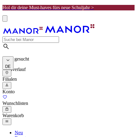
Hol dir deine Must-haves fürs neue Schuljahr >
Meist gesucht
DE
Suchverlauf
Filialen
Konto
Wunschlisten
Warenkorb
Neu