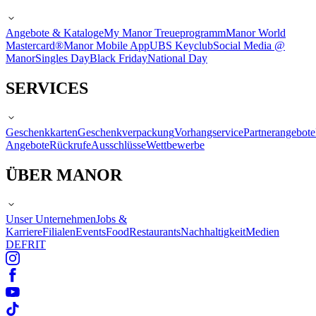
Angebote & Kataloge
My Manor Treueprogramm
Manor World
Mastercard®
Manor Mobile App
UBS Keyclub
Social Media @
Manor
Singles Day
Black Friday
National Day
SERVICES
Geschenkkarten
Geschenkverpackung
Vorhangservice
Partnerangebote
Angebote
Rückrufe
Ausschlüsse
Wettbewerbe
ÜBER MANOR
Unser Unternehmen
Jobs &
Karriere
Filialen
Events
Food
Restaurants
Nachhaltigkeit
Medien
DE
FR
IT