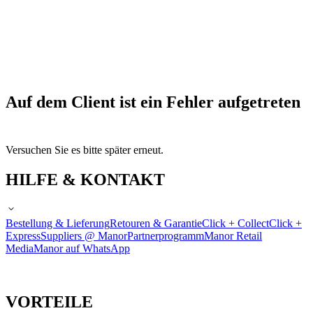
Auf dem Client ist ein Fehler aufgetreten
Versuchen Sie es bitte später erneut.
HILFE & KONTAKT
Bestellung & Lieferung
Retouren & Garantie
Click + Collect
Click +
Express
Suppliers @ Manor
Partnerprogramm
Manor Retail
Media
Manor auf WhatsApp
VORTEILE