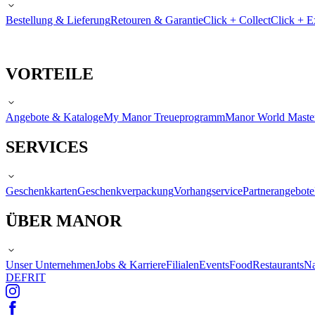
Bestellung & Lieferung
Retouren & Garantie
Click + Collect
Click + E
VORTEILE
Angebote & Kataloge
My Manor Treueprogramm
Manor World Maste
SERVICES
Geschenkkarten
Geschenkverpackung
Vorhangservice
Partnerangebote
ÜBER MANOR
Unser Unternehmen
Jobs & Karriere
Filialen
Events
Food
Restaurants
Na
DE
FR
IT