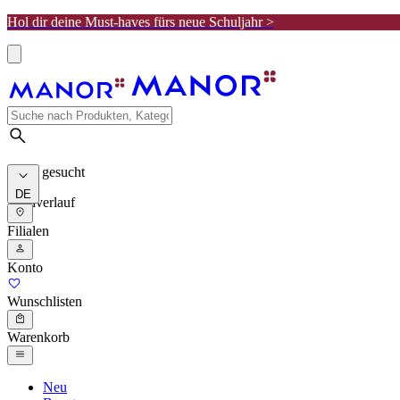
Hol dir deine Must-haves fürs neue Schuljahr >
Meist gesucht
DE
Suchverlauf
Filialen
Konto
Wunschlisten
Warenkorb
Neu