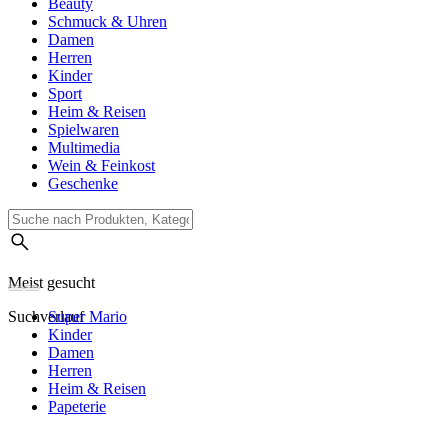
Beauty
Schmuck & Uhren
Damen
Herren
Kinder
Sport
Heim & Reisen
Spielwaren
Multimedia
Wein & Feinkost
Geschenke
Meist gesucht
Suchverlauf
Super Mario
Kinder
Damen
Herren
Heim & Reisen
Papeterie