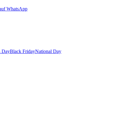
auf WhatsApp
s Day
Black Friday
National Day