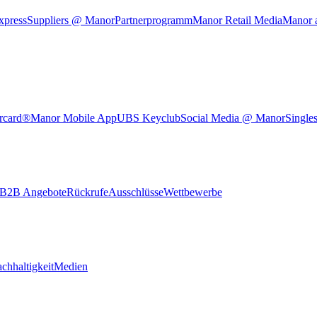
xpress
Suppliers @ Manor
Partnerprogramm
Manor Retail Media
Manor 
rcard®
Manor Mobile App
UBS Keyclub
Social Media @ Manor
Single
B2B Angebote
Rückrufe
Ausschlüsse
Wettbewerbe
chhaltigkeit
Medien