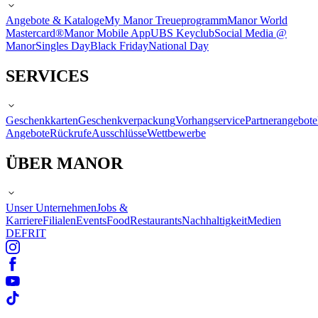
Angebote & Kataloge
My Manor Treueprogramm
Manor World
Mastercard®
Manor Mobile App
UBS Keyclub
Social Media @
Manor
Singles Day
Black Friday
National Day
SERVICES
Geschenkkarten
Geschenkverpackung
Vorhangservice
Partnerangebote
Angebote
Rückrufe
Ausschlüsse
Wettbewerbe
ÜBER MANOR
Unser Unternehmen
Jobs &
Karriere
Filialen
Events
Food
Restaurants
Nachhaltigkeit
Medien
DE
FR
IT