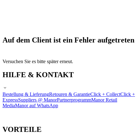
Auf dem Client ist ein Fehler aufgetreten
Versuchen Sie es bitte später erneut.
HILFE & KONTAKT
Bestellung & Lieferung
Retouren & Garantie
Click + Collect
Click +
Express
Suppliers @ Manor
Partnerprogramm
Manor Retail
Media
Manor auf WhatsApp
VORTEILE