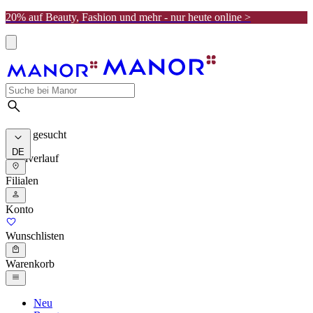
20% auf Beauty, Fashion und mehr - nur heute online >
Meist gesucht
DE
Suchverlauf
Filialen
Konto
Wunschlisten
Warenkorb
Neu