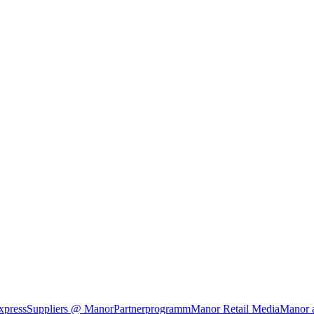
xpress
Suppliers @ Manor
Partnerprogramm
Manor Retail Media
Manor 