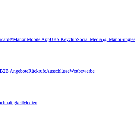
rcard®
Manor Mobile App
UBS Keyclub
Social Media @ Manor
Single
B2B Angebote
Rückrufe
Ausschlüsse
Wettbewerbe
chhaltigkeit
Medien