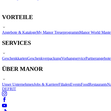
VORTEILE
Angebote & Kataloge
My Manor Treueprogramm
Manor World Maste
SERVICES
Geschenkkarten
Geschenkverpackung
Vorhangservice
Partnerangebote
ÜBER MANOR
Unser Unternehmen
Jobs & Karriere
Filialen
Events
Food
Restaurants
Na
DE
FR
IT