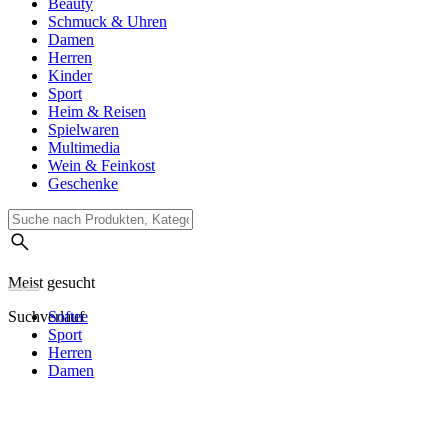
Beauty
Schmuck & Uhren
Damen
Herren
Kinder
Sport
Heim & Reisen
Spielwaren
Multimedia
Wein & Feinkost
Geschenke
Meist gesucht
Suchverlauf
Softee
Sport
Herren
Damen