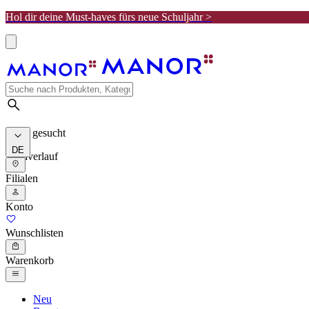
Hol dir deine Must-haves fürs neue Schuljahr >
Meist gesucht
DE
Suchverlauf
Filialen
Konto
Wunschlisten
Warenkorb
Neu