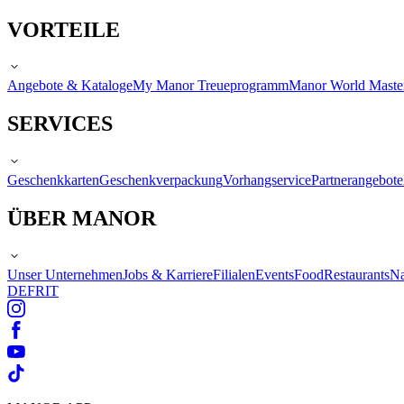
VORTEILE
Angebote & Kataloge
My Manor Treueprogramm
Manor World Maste
SERVICES
Geschenkkarten
Geschenkverpackung
Vorhangservice
Partnerangebote
ÜBER MANOR
Unser Unternehmen
Jobs & Karriere
Filialen
Events
Food
Restaurants
Na
DE
FR
IT