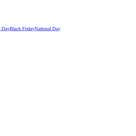
s Day
Black Friday
National Day