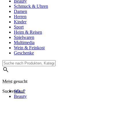
Beauty
Schmuck & Uhren
Damen
Herren
Kinder
Sport
Heim & Reisen
Spielwaren
Multimedia
Wein & Feinkost
Geschenke
Meist gesucht
Suchverlauf
SO...?
Beauty