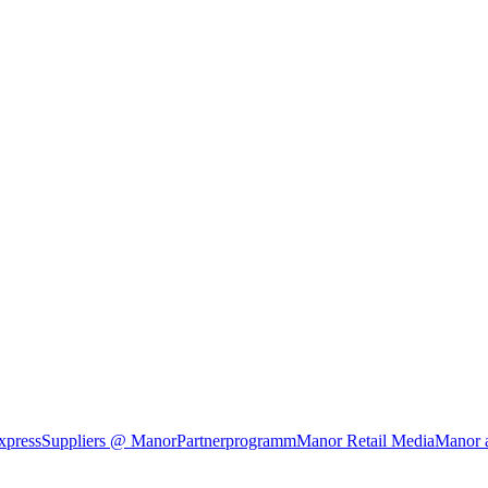
xpress
Suppliers @ Manor
Partnerprogramm
Manor Retail Media
Manor 