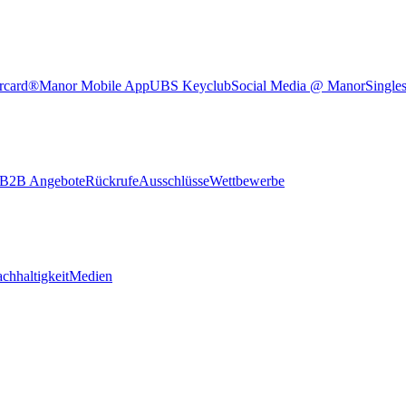
rcard®
Manor Mobile App
UBS Keyclub
Social Media @ Manor
Single
B2B Angebote
Rückrufe
Ausschlüsse
Wettbewerbe
chhaltigkeit
Medien