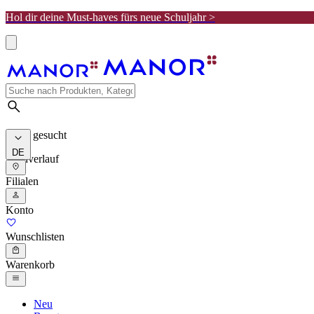
Hol dir deine Must-haves fürs neue Schuljahr >
Meist gesucht
DE
Suchverlauf
Filialen
Konto
Wunschlisten
Warenkorb
Neu