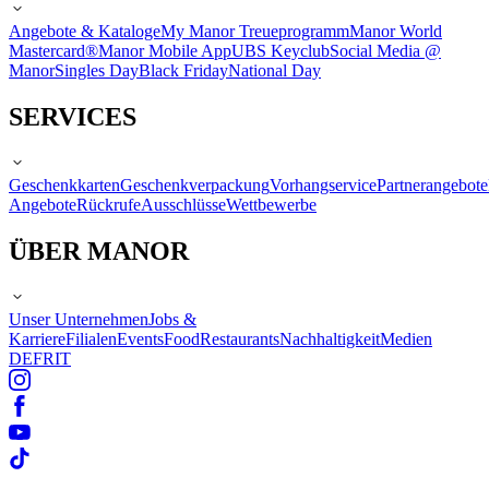
Angebote & Kataloge
My Manor Treueprogramm
Manor World
Mastercard®
Manor Mobile App
UBS Keyclub
Social Media @
Manor
Singles Day
Black Friday
National Day
SERVICES
Geschenkkarten
Geschenkverpackung
Vorhangservice
Partnerangebote
Angebote
Rückrufe
Ausschlüsse
Wettbewerbe
ÜBER MANOR
Unser Unternehmen
Jobs &
Karriere
Filialen
Events
Food
Restaurants
Nachhaltigkeit
Medien
DE
FR
IT