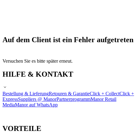
Auf dem Client ist ein Fehler aufgetreten
Versuchen Sie es bitte später erneut.
HILFE & KONTAKT
Bestellung & Lieferung
Retouren & Garantie
Click + Collect
Click +
Express
Suppliers @ Manor
Partnerprogramm
Manor Retail
Media
Manor auf WhatsApp
VORTEILE