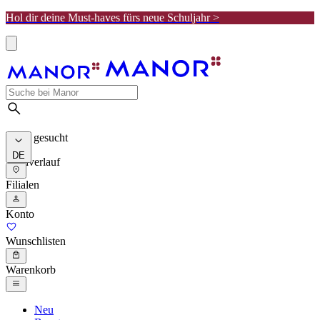
Hol dir deine Must-haves fürs neue Schuljahr >
Meist gesucht
DE
Suchverlauf
Filialen
Konto
Wunschlisten
Warenkorb
Neu