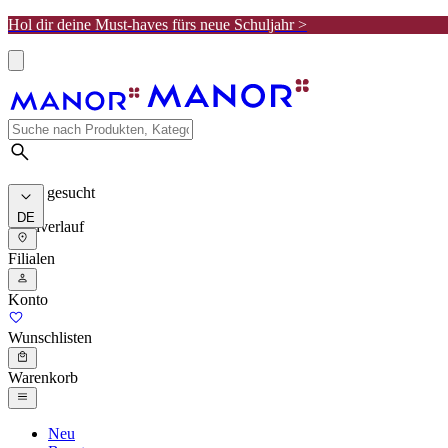
Hol dir deine Must-haves fürs neue Schuljahr >
Meist gesucht
DE
Suchverlauf
Filialen
Konto
Wunschlisten
Warenkorb
Neu