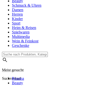
Beauty
Schmuck & Uhren
Damen
Herren
Kinder
Sport
Heim & Reisen
Spielwaren
Multimedia
Wein & Feinkost
Geschenke
Meist gesucht
Suchverlauf
Rexona
Beauty