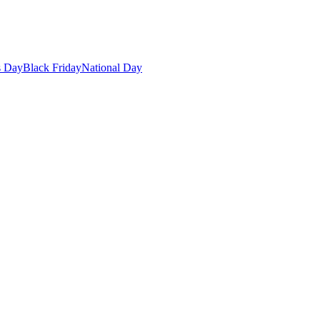
s Day
Black Friday
National Day