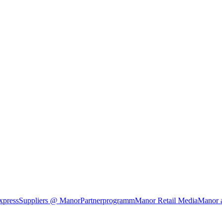
xpress
Suppliers @ Manor
Partnerprogramm
Manor Retail Media
Manor 