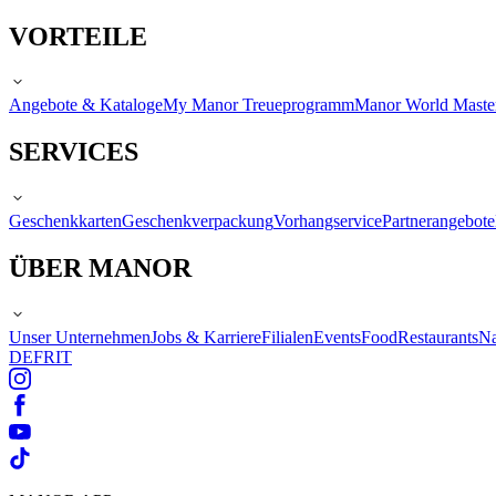
VORTEILE
Angebote & Kataloge
My Manor Treueprogramm
Manor World Maste
SERVICES
Geschenkkarten
Geschenkverpackung
Vorhangservice
Partnerangebote
ÜBER MANOR
Unser Unternehmen
Jobs & Karriere
Filialen
Events
Food
Restaurants
Na
DE
FR
IT