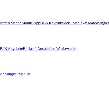
rcard®
Manor Mobile App
UBS Keyclub
Social Media @ Manor
Single
B2B Angebote
Rückrufe
Ausschlüsse
Wettbewerbe
chhaltigkeit
Medien