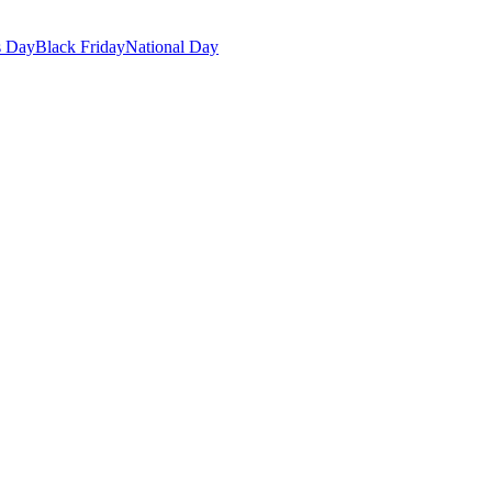
s Day
Black Friday
National Day