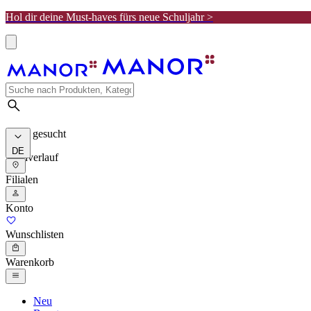
Hol dir deine Must-haves fürs neue Schuljahr >
Meist gesucht
DE
Suchverlauf
Filialen
Konto
Wunschlisten
Warenkorb
Neu