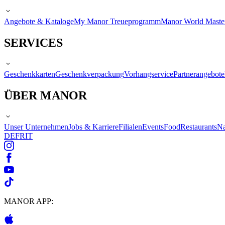
Angebote & Kataloge
My Manor Treueprogramm
Manor World Maste
SERVICES
Geschenkkarten
Geschenkverpackung
Vorhangservice
Partnerangebote
ÜBER MANOR
Unser Unternehmen
Jobs & Karriere
Filialen
Events
Food
Restaurants
Na
DE
FR
IT
MANOR APP: