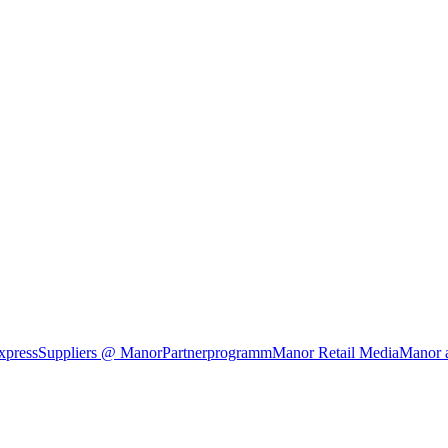
xpress
Suppliers @ Manor
Partnerprogramm
Manor Retail Media
Manor 