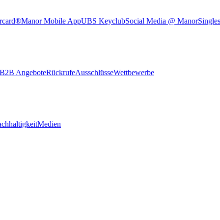
rcard®
Manor Mobile App
UBS Keyclub
Social Media @ Manor
Single
B2B Angebote
Rückrufe
Ausschlüsse
Wettbewerbe
chhaltigkeit
Medien